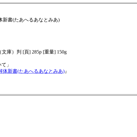
解体新書(たあへるあなとみあ)
文庫）判 [頁] 285p [重量] 150g
いて」
解体新書(たあへるあなとみあ)
』