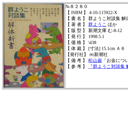
№８２８０
【 ISBM 】 4-10-115922-X
【 書 名 】 群ようこ対談集 
【 著 者 】
群ようこ
ほか
【 版 型 】 新潮文庫 む-8-12
【 発 行 】 1998.5.1
【 価 格 】 \438
【 体 裁 】 [寸法] 15.1cm Ａ６（
【発行社】 ㈱新潮社
【 備 考 】
松山巌
「お金につ
【 参 考 】
『
群ようこ対談集 