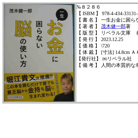
№８２８６
【 ISBM 】 978-4-434-33131-
【 書 名 】 一生お金に困
【 著 者 】
茂木健一郎
著
【 版 型 】 リベラル文庫 も-
【 発 行 】 2023.12.25
【 価 格 】 \720
【 体 裁 】 [寸法] 14.8cm Ａ
【発行社】 ㈱リベラル社
【 備 考 】 人間の本質