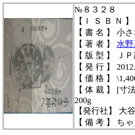
№８３２８
【Ｉ Ｓ Ｂ Ｎ 】 97
【 書 名 】 
【 著 者 】
水野
【 版 型 】 Ｊ
【 発 行 】 2012.
【 価 格 】 \1,40
【 体 裁 】 [寸法]
200g
【発行社】 大
【 備 考 】