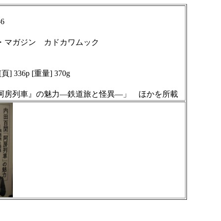
-6
ト・マガジン カドカワムック
] 336p [重量] 370g
阿房列車』の魅力―鉄道旅と怪異―」 ほかを所載