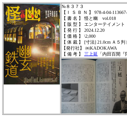
№８３７３
【Ｉ Ｓ Ｂ Ｎ 】 978-4-04-113667
【 書 名 】 怪と幽 vol.018
【 版 型 】 エンターテイメン
【 発 行 】 2024.12.20
【 価 格 】 \2,000
【 体 裁 】 [寸法] 21.0cm Ａ５判 [頁
【発行社】 ㈱KADOKAWA
【 備 考 】
三上延
「内田百閒『