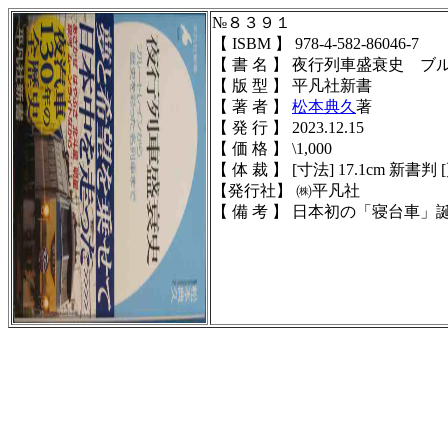
№８３９１
【 ISBM 】 978-4-582-86046-7
【 書 名 】 夜行列車盛衰史 
【 版 型 】 平凡社新書
【 著 者 】
松本典久
著
【 発 行 】 2023.12.15
【 価 格 】 \1,000
【 体 裁 】 [寸法] 17.1cm 新書判 [頁
【発行社】 ㈱平凡社
【 備 考 】 日本初の「寝台車