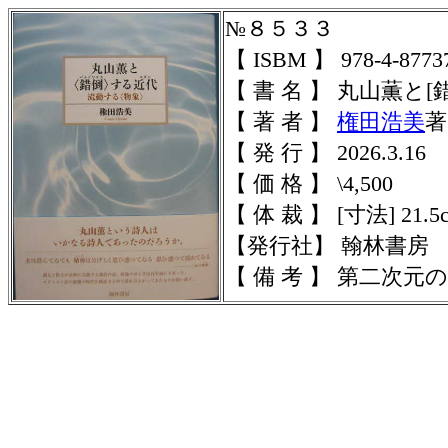
№８５３３
【 ISBM 】 978-4-87737
【 書 名 】 丸山薫と
【 著 者 】
権田浩美
著
【 発 行 】 2026.3.16
【 価 格 】 \4,500
【 体 裁 】 [寸法] 21.5c
【発行社】 翰林書房
【 備 考 】 第二次元