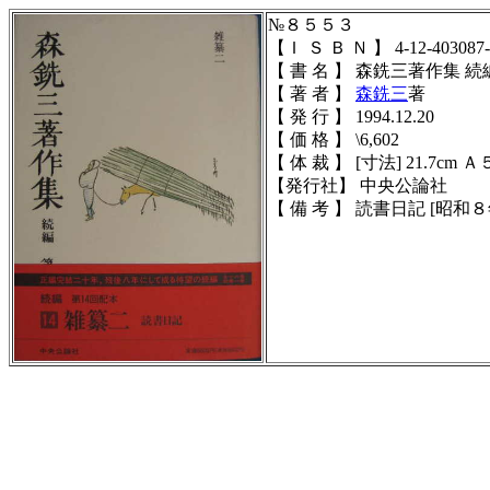
№８５５３
【Ｉ Ｓ Ｂ Ｎ 】 4-12-403087-
【 書 名 】 森銑三著作集 
【 著 者 】
森銑三
著
【 発 行 】 1994.12.20
【 価 格 】 \6,602
【 体 裁 】 [寸法] 21.7cm Ａ５
【発行社】 中央公論社
【 備 考 】 読書日記 [昭