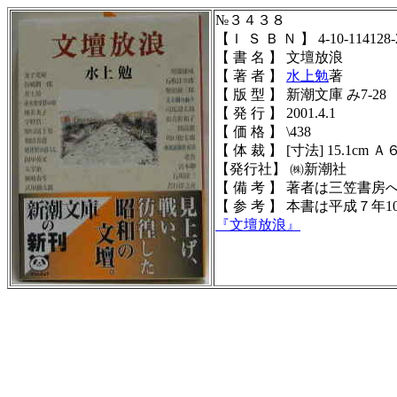
№３４３８
【Ｉ Ｓ Ｂ Ｎ 】 4-10-114128-
【 書 名 】 文壇放浪
【 著 者 】
水上勉
著
【 版 型 】 新潮文庫 み7-28
【 発 行 】 2001.4.1
【 価 格 】 \438
【 体 裁 】 [寸法] 15.1cm Ａ
【発行社】 ㈱新潮社
【 備 考 】
著者は三笠書房
【 参 考 】
本書は平成７年1
『
文壇放浪
』