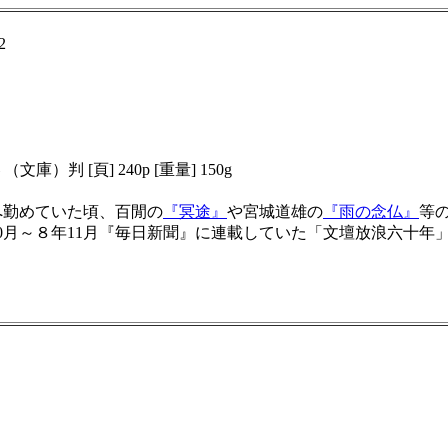
2
６（文庫）判 [頁] 240p [重量] 150g
へ勤めていた頃、百閒の
『冥途』
や宮城道雄の
『雨の念仏』
等
0月～８年11月『毎日新聞』に連載していた「文壇放浪六十年