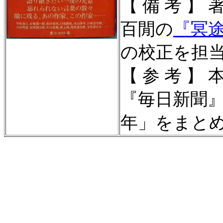
【 備 考 】
著
百閒の
『冥
の校正を担
【 参 考 】
本
『毎日新聞
年」をまと