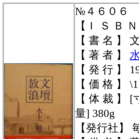
№４６０６
【Ｉ Ｓ Ｂ Ｎ 】
【 書 名 】
【 著 者 】
【 発 行 】 19
【 価 格 】 \1
【 体 裁 】 [寸
量] 380g
【発行社】 