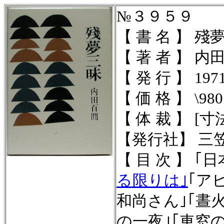
№３９５９
【 書 名 】 殘
【 著 者 】 
【 発 行 】 197
【 価 格 】 \980
【 体 裁 】 [寸法]
【発行社】 三
【 目 次 】 ｢
る限りは｣
｢ア
和尚さん｣｢晝
の一夜｣｢車窓