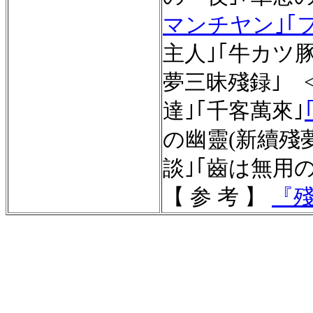
マンチヤン｣
｢
主人｣｢牛カツ豚
夢三昧殘録｣ 
達｣｢千客萬來｣
の幽靈(新續殘
談｣｢齒は無用
【 参 考 】
『