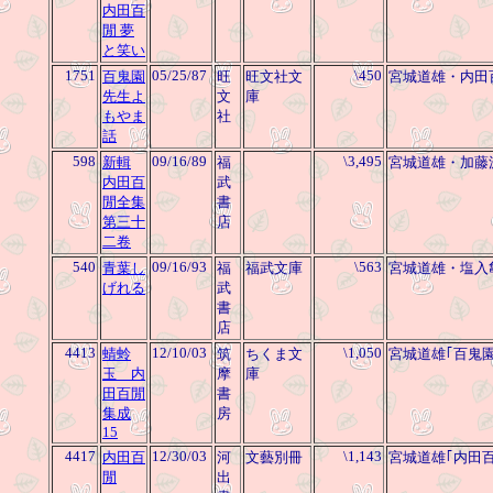
内田百
閒 夢
と笑い
1751
05/25/87
\450
百鬼園
旺
旺文社文
宮城道雄・内田
先生よ
文
庫
もやま
社
話
598
09/16/89
\3,495
新輯
福
宮城道雄・加藤
内田百
武
閒全集
書
第三十
店
二卷
540
09/16/93
\563
青葉し
福
福武文庫
宮城道雄・塩入
げれる
武
書
店
4413
12/10/03
\1,050
蜻蛉
筑
ちくま文
宮城道雄｢百鬼
玉 内
摩
庫
田百閒
書
集成
房
15
4417
12/30/03
\1,143
内田百
河
文藝別冊
宮城道雄｢内田
閒
出