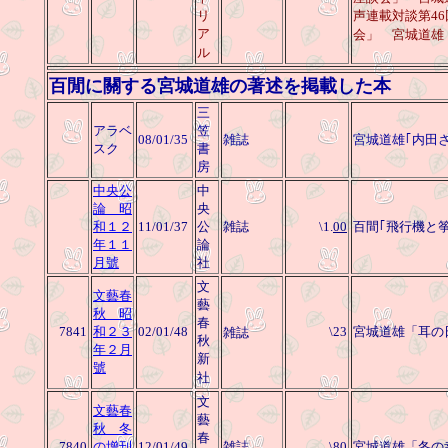
リ
声連載対談第4
ア
会」 宮城道雄
ル
百閒に關する宮城道雄の著述を掲載した本
三
アラベ
笠
08/01/35
雑誌
宮城道雄｢内田
スク
書
房
中央公
中
論 昭
央
和１２
11/01/37
公
雑誌
\1.
00
百間｢飛行機と
年１１
論
月號
社
文
文藝春
藝
秋 昭
春
7841
和２３
02/01/48
\23
宮城道雄「耳の
雑誌
秋
年２月
新
號
社
文
文藝春
藝
秋 冬
春
7840
の增刊
12/01/49
雑誌
\80
宮城道雄「冬の