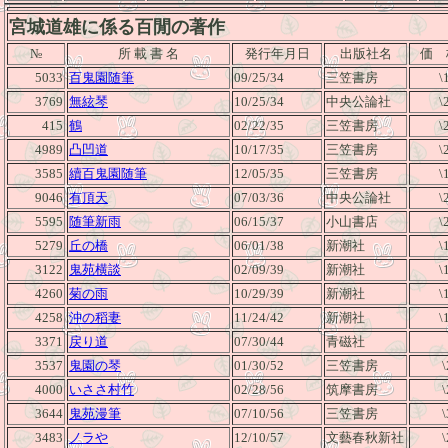
宮城道雄に係る百閒の著作
№
所 載 書 名
発行年月日
出版社名
価 
5033
百鬼園随筆
09/25/34
三笠書房
\
3769
無絃琴
10/25/34
中央公論社
\
415
鶴
02/22/35
三笠書房
\
4989
凸凹道
10/17/35
三笠書房
\
3585
續百鬼園随筆
12/05/35
三笠書房
\
9046
有頂天
07/03/36
中央公論社
\
5595
随筆新雨
06/15/37
小山書店
\
5279
丘の橋
06/01/38
新潮社
\
3122
鬼苑横談
02/09/39
新潮社
\
4260
菊の雨
10/29/39
新潮社
\
4258
沖の稻妻
11/24/42
新潮社
\
3371
戻り道
07/30/44
青磁社
3537
鬼園の琴
01/30/52
三笠書房
4000
いささ村竹
02/28/56
筑摩書房
3644
鬼苑漫筆
07/10/56
三笠書房
3483
ノラや
12/10/57
文藝春秋新社