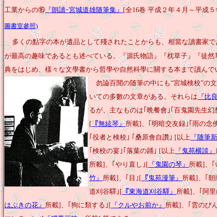
工業からの⑯
『朗讀･宮城道雄随筆集』
[全16卷 平成２年４月～平成５年1
圖書室參照)
多くの點字の本が遺品として殘されたことからも、相當な讀書家で
が最高の趣味であるとも述べている。『源氏物語』『枕草子』『徒然
典をはじめ、樣々な文學書から哲學や自然科學に關する本まで讀んで
勿論百閒の随筆の中にも“宮城検校”の
いての多數の文章がある。それらは
『比良
るが、主なものは｢晩餐會｣｢百鬼園先生幻
[
『無絃琴』
所載]、｢明暗交友録｣｢雨の念佛
｢役者と検校｣ ｢桑原會自讚｣ [以上
『随筆
｢検校の宴｣｢落葉の踊｣ [以上
『鬼苑横談』
所載]、｢やり直し｣[
『鬼園の琴』
所載]、
竹』
所載]、｢目｣[
『鬼苑漫筆』
所載]、｢朝
道刈谷驛｣[
『東海道刈谷驛』
所載]、｢阿里
はぶきの花』
所載]、｢狗に類する｣[
『クルやお前か』
所載]、｢雲のびん