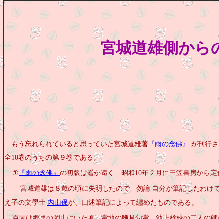
宮城道雄側から
もう忘れられていると思っていた宮城道雄著
『雨の念佛』
が刊行さ
全10卷のうちの第９卷である。
①
『雨の念佛』
の初版は遥か遠く、昭和
10年２月に三笠書房から定
宮城道雄は８歳の頃に失明したので、勿論 自分が筆記したわけ
え子の文學士
内山保
が、口述筆記によって纏めたものである。
百閒は郷里の岡山にいた頃、當地の鹽見勾當、池上検校の二人の師