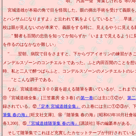
唄、“汽笛一聲”“青葉しげれる”等の
宮城道雄が本箱の角で目を怪我した。眼の摘出手術を受けて義眼を
とハンサムになりますよ」と云われて氣をよくしていると“……早速
校は眼が見えないのが本來で、義眼をする時に、見えるやうに見える
……” 醫者も百閒の忠告を知ってか知らずか「いままで見えるように
を作るのはなかなか難しい」
“……翌朝、病院で目をさますと、下からヴアイオリンの練習がき
メンデルスゾーンのコンチエルトであった。ふと内田百閒のことを想
時、私と二人で醉つぱらふと、
コン
デルスゾーンの
メン
チエルトのレ
……”とこんな調子である。
なお、宮城道雄は３００篇を超える随筆を書いているが、これまで
⑪『宮城道雄全集』
[三笠書房 全３卷] の
第一卷
には主に①②が、
第二
録されている。⑫
『定本 宮城道雄全集』
の上卷には主に①②③が、
筆集 春の海』
[旺文
社文庫
]、⑭『随筆集 春の海』[昭和63年10月
社會
各
3,200]、⑮
『宮城道雄随筆集 春の海』
[講談
社
] 等の編纂本がある。
そして随筆集でこれほど充實したカセットテープが刊行されている