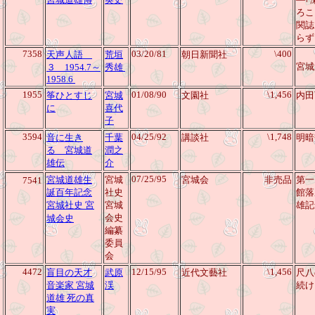
ろこ
関誌
らず
7358
03/20/81
\400
天声人語
荒垣
朝日新聞社
宮城
３ 1954.7～
秀雄
1958.6
1955
01/08/90
\1,456
筝ひとすじ
宮城
文園社
内田
に
喜代
子
3594
04/25/92
\1,748
音に生き
千葉
講談社
明暗
る 宮城道
潤之
雄伝
介
07/25/95
宮城道雄生
宮城
宮城会
非売品
第一
7541
誕百年記念
社史
館落
宮城社史 宮
宮城
雄記
会史
城会史
編纂
委員
会
4472
12/15/95
\1,456
盲目の天才
武原
近代文藝社
尺八
音楽家 宮城
渓
続け
道雄 死の真
実