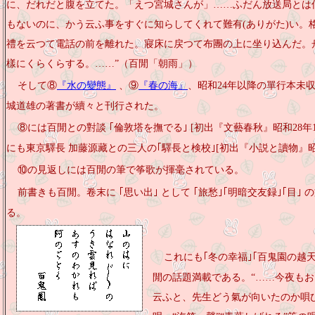
に、だれだと腹を立てた。「えつ宮城さんが」……ふだん放送局とは
もないのに、かう云ふ事をすぐに知らしてくれて
難有(ありがた)
い。
禮を云つて電話の前を離れた。寢床に戻つて布團の上に坐り込んだ。
樣にくらくらする。……”（百閒「朝雨」）
そして⑧
『水の變態』
、⑨
『春の海』
、昭和24年以降の單行本未
城道雄の著書が續々と刊行された。
⑧には百閒との對談 ｢倫敦塔を撫でる｣
[初出『文藝春秋』昭和28年
にも東京驛長 加藤源藏との三人の｢驛長と検校｣[初出『小説と讀物』昭
⑩の見返しには百閒の筆で筝歌が揮毫されている。
前書きも百閒。卷末に ｢思い出｣ として ｢旅愁｣｢明暗交友録｣｢目
る。
これにも｢冬の幸福｣｢百鬼園の越天
閒の話題満載である。“……今夜も
云ふと、先生どう氣が向いたのか唄