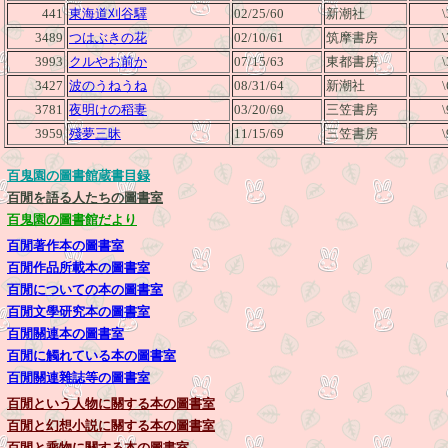
441
東海道刈谷驛
02/25/60
新潮社
3489
つはぶきの花
02/10/61
筑摩書房
3993
クルやお前か
07/15/63
東都書房
3427
波のうねうね
08/31/64
新潮社
3781
夜明けの稻妻
03/20/69
三笠書房
3959
殘夢三昧
11/15/69
三笠書房
百鬼園の圖書館蔵書目録
百閒を語る人たちの圖書室
百鬼園の圖書館だより
百閒著作本の圖書室
百閒作品所載本の圖書室
百閒についての本の圖書室
百閒文學研究本の圖書室
百閒關連本の圖書室
百閒に觸れている本の圖書室
百閒關連雜誌等の圖書室
百閒という人物に關する本の圖書室
百閒と幻想小説に關する本の圖書室
百閒と乘物に關する本の圖書室