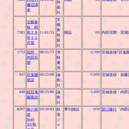
秋
爐辺讀
新
本
社
文
文藝春
藝
秋 昭
春
7381
和２８
11/01/53
雑誌
\95
内田百閒・宮城
秋
年１１
新
月號
社
1753
08/31/75
\2,500
回想
津
宮城道雄｢百鬼
内田百
軽
閒
書
房
447
06/25/80
\1,600
百鬼園
論
宮城道雄・加藤
座談
創
社
448
08/25/80
\1,800
続百鬼
論
宮城道雄・内田
園座談
創
社
8297
10/20/83
\650
旅と鉄
鉄
季刊雑誌
原口隆行
「内田
道
道
№49
ジ
'83/秋
ャ