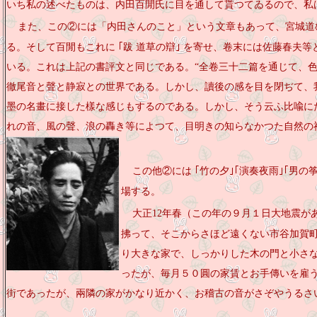
いち私の述べたものは、内田百閒氏に目を通して貰つてゐるので、私は
また、この②には「内田さんのこと」という文章もあって、宮城道
る。そして百閒もこれに ｢跋 道草の辯｣ を寄せ、卷末には佐藤春夫
いる。これは上記の書評文と同じである。“全卷三十二篇を通じて、
徹尾音と聲と静寂との世界である。しかし、讀後の感を目を閉ぢて、
墨の名畫に接した樣な感じもするのである。しかし、そう云ふ比喩に
れの音、風の聲、浪の轟き等によつて、目明きの知らなかつた自然の
この他②には ｢竹の夕｣｢演奏夜雨｣｢男の
場する。
大正
12年春（この年の９月１日大地震が
拂って、そこからさほど遠くない市谷加賀
り大きな家で、しっかりした木の門と小さ
ったが、毎月５０圓の家賃とお手傳いを雇
街であったが、兩隣の家がかなり近かく、お稽古の音がさぞやうるさ