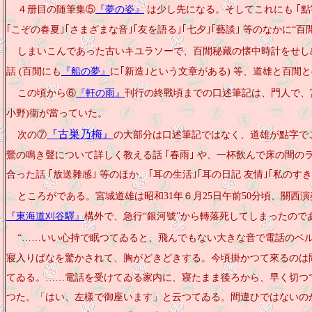
４册目の随筆集⑤
『夢の姿』
は少し先になる。そしてこれにも ｢點字
｢こぞの春夏｣｢さまざまな音｣｢友を語る｣｢七夕｣｢藝談｣ 等のなかに“
しまいこんであった古いキユラソーで、百閒秘藏の懐中時計をせし
話
(百閒にも
『船の夢』
に｢新造｣という文章がある) 等、道雄と百閒
この頃から⑥
『軒の雨』
刊行の終戰頃までの口述筆記は、門人で、宮
小野)衞が當っていた。
『古巣乃梅』
次の⑦
の大部分は口述筆記ではなく、道雄が點字で
鶯の鳴き聲について詳しく教える話 ｢春雨｣ や、一杯飲んで床の間
合った話 ｢放送雜感｣ 等のほか、｢耳の生活｣｢耳の日記 友情｣｢私の
ところがである。宮城道雄は昭和
31年６月25日午前50分頃、關西
『東海道刈谷驛』
構外で、急行“銀河號”から轉落死してしまったので
“……いい心持で眠つてゐると、飛んでもない大きな音で電話のベ
寢入りばなを驚かされて、胸がどきどきする。今頃掛かつて來るのは
てゐる。……電話を受けてゐる家内に、寢たまま後ろから、早く切つ
つた。「はい、左樣で御座います」と云つてゐる。間違ひではないの