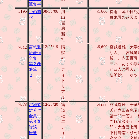
筆集―
5195
08/30/06
\1,600
心の調
河
春雨 耳の日記
べ
出
百鬼園の越天楽
書
房
新
社
12/25/19
\9,600
宮城道
講
宮城道雄「大学
7812
雄著作
談
な人」、宮城道
全集
社
跋」、内田百閒
第２巻
エ
三郎「あすの別
随筆
デ
と四人の恩人た
ィ
絃琴抄」「ホッ
２
ト
リ
ア
ル
7973
12/25/20
宮城道
講
宮城道雄・千葉
\9,600
雄著作
談
氏と内田百鬼園
全集
社
話一問一答」 
第３巻
エ
これ閑談会」 
対談・
デ
郎・大倉喜七郎
座談
ィ
下村海南・杉村
ト
座談会」 宮城