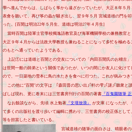
學へ進んでからは、しばらく筝から遠ざかっていたが、大正８年５月
表會を聽いて、再び筝の蟲が騒ぎ出し、翌９年５月 宮城道雄の門を叩
った。[百閒は明治22年５月生、道雄は明治27年４月生]
當時百閒は陸軍士官學校獨逸語教官及び海軍機關學校の兼務教官と
大正９年４月からは法政大學教授も兼ねることになって多忙を極める
のもとへ通っていたようである。
上記①には道雄と百閒との交友についての「内田百閒氏のお稽古」
は世間一般の師弟という關係であつたが、いつの間にか友人に化けて
ので、一日築地の雪本に鳥の水たきを食べに行つた。これが病みつき
この他に“百閒”の文字は ｢森田
晋の思い出｣｢軒の雫｣｢謎｣｢聽衆と讀
ばしば現れ、更に卷末には三笠書房刊行の百閒の著書
『百鬼園随筆 正
なお餘談ながら、先頃 水上勉著
『文壇放浪』
が文庫 になったが、
て多くの出版
社を渡り歩いて編輯に携わり、三笠書房の校正係として
等を担
當したと書いている。
宮城道雄の随筆の面白さは、晴眼者の