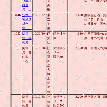
宮城道
京
雨 男の筝と女
雄全
美
集 上
術
3446
06/10/72
\1,400
定本
東
點字盤と酒 夏
宮城道
京
の印象 春雨 
雄全
美
の越天樂 眼の
集 下
術
1953
10/30/80
\380
随筆
旺
旺文社文
内田百閒氏の
集 春
文
庫
楽 耳の九州 
の海
社
10/10/88
\3,200
随筆
社
大活字シ
内田百閒氏の
集 春
会
リーズ
の海
福
限定500
上巻
祉
法
人
埼
玉
福
祉
会
10/10/88
\3,200
随筆
社
大活字シ
點字盤と酒 新
集 春
会
リーズ
の海
福
限定500