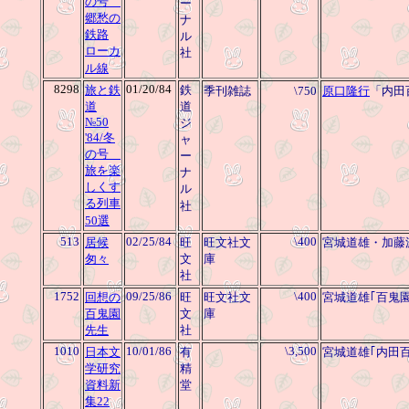
の号
ー
郷愁の
ナ
鉄路
ル
ローカ
社
ル線
8298
01/20/84
旅と鉄
鉄
季刊雑誌
\750
原口隆行
「内田
道
道
№50
ジ
'84/冬
ャ
の号
ー
旅を楽
ナ
しくす
ル
る列車
社
50選
513
02/25/84
\400
居候
旺
旺文社文
宮城道雄・加藤
匆々
文
庫
社
1752
09/25/86
\400
回想の
旺
旺文社文
宮城道雄｢百鬼
百鬼園
文
庫
先生
社
1010
10/01/86
\3,500
日本文
有
宮城道雄｢内田
学研究
精
資料新
堂
集22