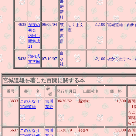
書
房
新
社
4638
06/09/04
\1,100
深夜の
筑
ちくま文
宮城道雄・内田
初会
摩
庫
内田百
書
閒集成
房
21
白
池内式
5438
07/10/07
水
\2,100
坂から土手へ―
文学館
社
宮城道雄を著した百閒に關する本
著
番号
書 名
発行年月日
出版社名
価 格
者
3833
06/20/62
\1,500
この人なり
吉川
新潮社
百閒
宮城道雄
英史
―｢
ろこ
関誌
らず
5637
11/20/79
\8,000
この人なり
吉川
邦楽社
百閒
宮城道雄傳
英史
―｢