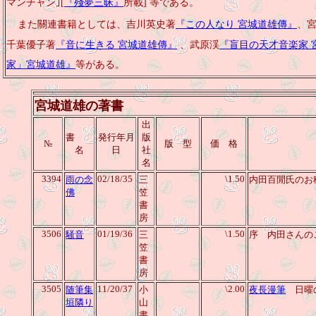
マンチャン｣[
『殘夢三昧』
所載] 等である。
また關連書籍としては、吉川英史著
『この人なり 宮城道雄傳』
、
千葉優子著
『音に生きる 宮城道雄傳』
、武原渓
『盲目の天才音楽家 
家」宮城道雄』
等がある。
宮城道雄
の著書
出
書
発行年月
版
№
版 型
価 格
名
日
社
名
3394
02/18/35
\1.50
雨の念
三
内田百閒氏のお
佛
笠
書
房
3506
01/19/36
\1.50
騒音
三
序 内田さんの
笠
書
房
3505
11/20/37
\2.00
随筆集
小
夜長漫筆
日曜の
垣隣り
山
書