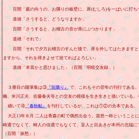
百閒「庭の向うの、お隣りの板壁に、
蓆(むしろ)
を一ぱいに打ち
道雄「さうすると、どうなりますか」
百閒「さうすると、お稽古の音が蓆にぶつかります」
道雄「それで」
百閒「それで夕方お稽古のすんだ後で、蓆を外してはたきますと
ますから、それを掃きよせて捨てればよろしい」
道雄「本當かと思ひました」（百閒「明暗交友録」）
３册目の随筆集は③
『垣隣り』
で、これもその翌年の刊行である。｢
幽、米川正夫、佐藤春夫等との交友の模樣を生き生きと描いている。
續いて④
『春秋帖』
を刊行しているが、これは①②の合本である。
大正
13年８月 二人は青森の町で偶然出会う。當然一杯ということ
畸遇でなくて、畸人の佳遇でもなくて、盲人と目あきが本州の北端に
（百閒「旅愁」）