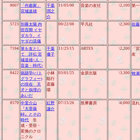
9007
11/05/00
\2,100
「作曲家」
千葉
音楽の友社
第一
宮城道雄
潤之
介
5723
09/22/08
\2,300
別冊太陽 内
平凡社
佐藤
田百閒 イヤ
ダカラ、イ
ヤダの流儀
7194
11/25/15
ARTES
\2,200
箏を友とし
千葉
「宮
て 評伝 宮
優子
友 
城道雄<人・
音楽・時代>
8422
03/01/25
\3,300
病跡学(パト
小林
金原出版
牧瀬
グラフィー)
聡行
の現在 天
斎藤
才と病理の
環
あいだ
8579
07/15/26
\6,000
中里介山
紅野
筑摩書房
流れ
『大菩薩
謙介
峠』とその
時代
生
成・受容・
変換のクロ
ニクル