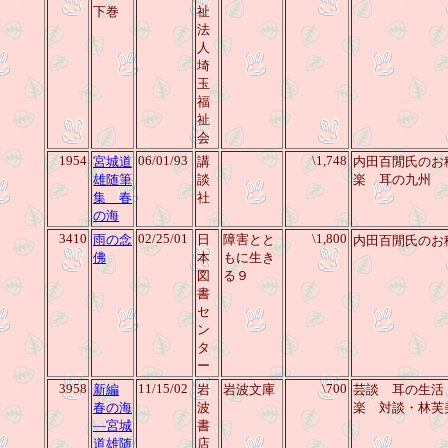
下巻
祉
法
人
埼
玉
福
祉
会
1954
06/01/93
\1,748
宮城道
講
内田百閒氏の
雄随筆
談
楽 耳の九州
集 春
社
の海
3410
02/25/01
\1,800
雨の念
日
障害とと
内田百閒氏のお
佛
本
もに生き
図
る９
書
セ
ン
タ
ー
3958
11/15/02
\700
新編
岩
岩波文庫
芸談 耳の生活
春の海
波
楽 対談・林芙
―宮城
書
道雄随
店