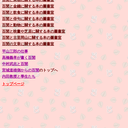
百閒と金錢に關する本の圖書室
百閒と飲食に關する本の圖書室
百閒と俳句に關する本の圖書室
百閒と動物に關する本の圖書室
百閒と映畫や芝居に關する本の圖書室
百閒と古里岡山に關する本の圖書室
百閒の文章に關する本の圖書室
平山三郎の仕事
高橋義孝が書く百閒
中村武志と百閒
宮城道雄側からの百閒
のトップへ
内田教授と學生たち
トップページ