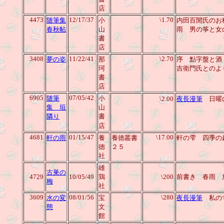
店
4473
12/17/37
\1.70
随筆集
小
内田百閒氏のお
春秋帖
山
雨 男の筝と女
書
店
3408
11/22/41
\2.70
夢の姿
那
序 點字盤と酒
珂
吉衛門氏とのよ
書
店
6905
07/05/42
随筆
小
\2.00
夜長漫筆
日曜の
集 垣
山
隣り
書
店
4681
01/15/47
\17.00
軒の雨
養
養徳叢書
軒の雫 四季
徳
２５
社
雄
古巣の
4729
10/05/49
鶏
\200
前書き 春雨 
梅
社
3609
08/01/56
\280
水の変
宝
夜長漫筆
私の
態
文
館