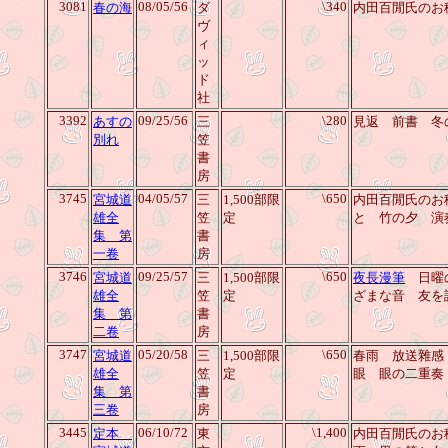
3081
08/05/56
\340
春の海
ダ
内田百閒氏のお
ヴ
ィ
ッ
ド
社
3392
09/25/56
\280
あすの
三
見返 前書 冬
別れ
笠
書
房
3745
04/05/57
\650
宮城道
三
1,500部限
内田百閒氏のお
雄全
笠
定
と 竹の夕 演
集 第
書
一卷
房
3746
09/25/57
\650
宮城道
三
1,500部限
夜長漫筆
日曜の
雄全
笠
定
ざまな音 友を
集 第
書
二卷
房
3747
05/20/58
\650
宮城道
三
1,500部限
春雨 放送雜感
雄全
笠
定
眼 眼の二重
集 第
書
三卷
房
3445
06/10/72
\1,400
定本
東
内田百閒氏のお