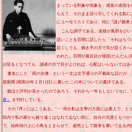
まっている對象や現象を、感覚の表現を
らえて、そのまま語り示してくれる點に
にユーモリストであり、特に ｢謎｣｢聽衆
こんな調子である。道雄が風邪をひい
惡いことを百閒に話したら「それはちつ
惡くしても、聽き手の方で耳が惡くさへ
われた。百間が最近目が後段(だんだん)
が惡るくなつても、讀者の方で目がよければ、心配はいらないではあ
書名にした「雨の念佛」という一文は文字通りの不氣味な話だが、
屋新聞 [昭和10年２月11日] に書いたこの本についての書評である。
餘ほど評判が良かったのであろう、それから一年もしないうちに、
音』
を刊行している。
その ｢序｣ にはこうある。“･･･何分私は文學の方面には素人で
區内で私の家から餘り遠くはなれてゐない所に、自分の兄貴ともつか
で、始終頭の上に小鳥をとまらせて、超然として随筆を書いてゐる内