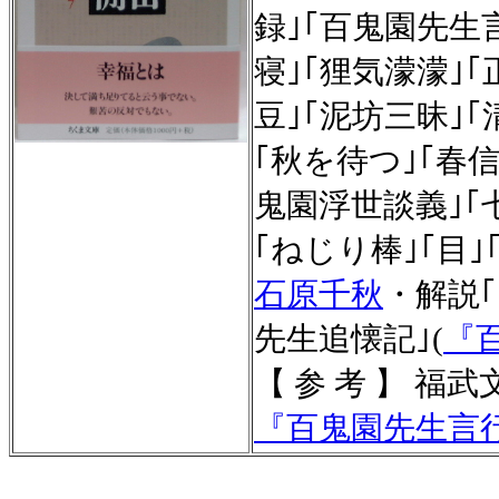
録｣｢百鬼園先生
寝｣｢狸気濛濛｣
豆｣｢泥坊三昧｣｢
｢秋を待つ｣｢春信
鬼園浮世談義｣｢
｢ねじり棒｣｢目
石原千秋
・解説
先生追懐記｣(
『
【 参 考 】 福武
『百鬼園先生言