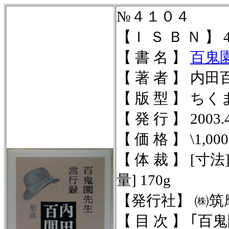
№４１０４
【Ｉ Ｓ Ｂ Ｎ 】
4
【 書 名 】
百鬼
【 著 者 】 内
【 版 型 】 ちく
【 発 行 】 2003.4
【 価 格 】 \1,000
【 体 裁 】
[寸法]
量] 170g
【発行社】
㈱筑
【 目 次 】 ｢