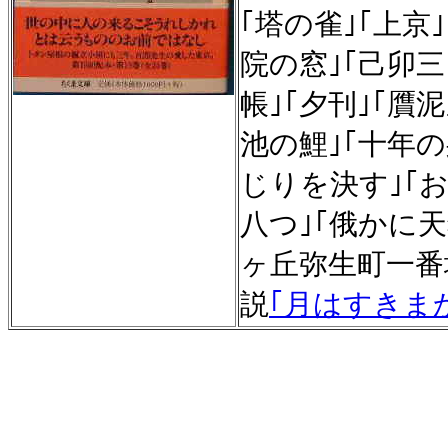
｢塔の雀｣｢上京
院の窓｣｢己卯三
帳｣｢夕刊｣｢贋
池の鯉｣｢十年の
じりを決す｣｢
八つ｣｢俄かに天
ヶ丘弥生町一番
説
｢月はすきま