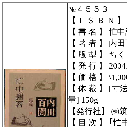
№４５５３
【Ｉ Ｓ Ｂ Ｎ 】
【 書 名 】 
【 著 者 】 内
【 版 型 】 ちく
【 発 行 】 2004.
【 価 格 】 \1,00
【 体 裁 】
[寸法
量] 150g
【発行社】
㈱
【 目 次 】 ｢