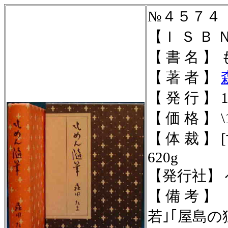
№４５７４
【Ｉ Ｓ Ｂ Ｎ 
【 書 名 】
【 著 者 】
【 発 行 】 19
【 価 格 】 \1
【 体 裁 】 [
620g
【発行社】
【 備 考 
若｣｢屋島