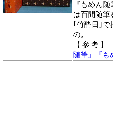
『もめん随
は百閒随筆
｢竹酔日｣
の。
【 参 考 】
随筆
』
『
も