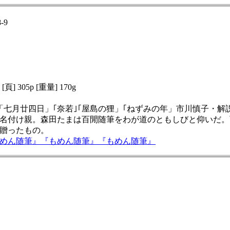
-9
頁] 305p [重量] 170g
と｣「七月廿四日」｢奈若｣｢屋島の狸」｢ねずみの年」市川慎子・
名付け親。森田たまは百閒随筆をわが道のともしびと仰いだ。
贈ったもの。
めん随筆
』
『
もめん随筆
』
『
もめん随筆
』