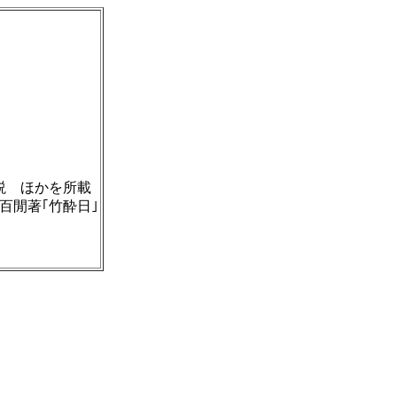
解説 ほかを所載
百閒著｢竹酔日｣