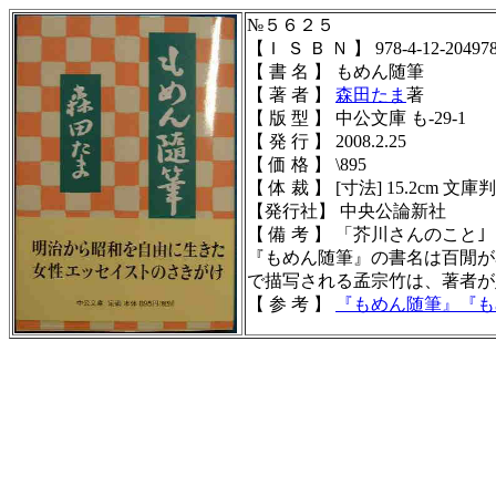
№５６２５
【Ｉ Ｓ Ｂ Ｎ 】 978-4-12-204978
【 書 名 】 もめん随筆
【 著 者 】
森田たま
著
【 版 型 】 中公文庫 も-29-1
【 発 行 】 2008.2.25
【 価 格 】 \895
【 体 裁 】 [寸法] 15.2cm 文庫判 [
【発行社】 中央公論新社
【 備 考 】 「芥川さんのこ
『もめん随筆』の書名は百閒が
で描写される孟宗竹は、著者が
【 参 考 】
『
もめん随筆
』
『
も