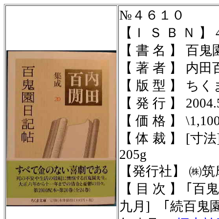
№４６１０
【Ｉ Ｓ Ｂ Ｎ 】
4
【 書 名 】 百
【 著 者 】 内
【 版 型 】 ちく
【 発 行 】 2004.
【 価 格 】 \1,10
【 体 裁 】
[寸法]
205g
【発行社】
㈱筑
【 目 次 】 
九月] ｢続百鬼