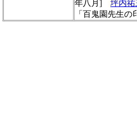
年八月]
坪内祐
「百鬼園先生の