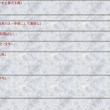
かすと形式主義｣
耽美の人―辛辣にして酒脱な
｣
百閒ばなし」
と<文学>」
文鳥｣
俳句｣