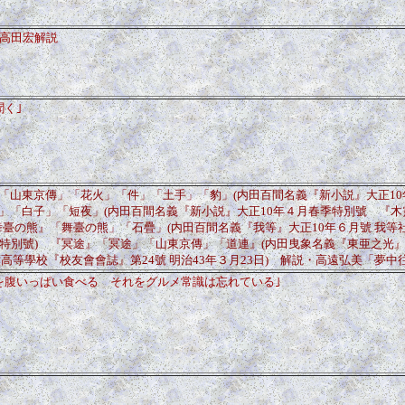
 高田宏解説
聞く｣
「山東京傳」「花火」「件」「土手」「豹」(内田百間名義『新小説』大正10
」「白子」「短夜」(内田百間名義『新小説』大正10年４月春季特別號 『木
『舞臺の熊』「舞臺の熊」「石疊」(内田百間名義『我等』大正10年６月號 我等
季特別號) 『冥途』「冥途」「山東京傳」「道連』(内田曳象名義『東亜之光』大
六高等學校『校友會會誌』第24號 明治43年３月23日) 解説・高遠弘美「夢
を腹いっぱい食べる それをグルメ常識は忘れている｣