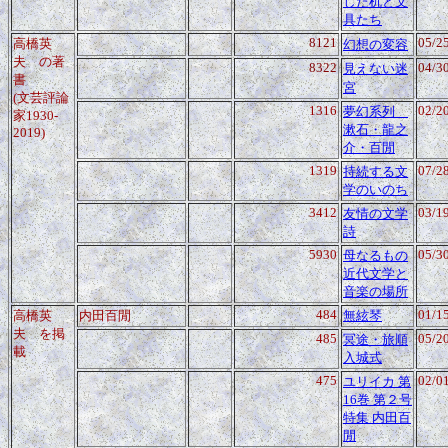
した机と文
具たち
8121
05/2
高橋英
幻想の変容
夫
の著
8322
04/3
見えない迷
書
宮
(文芸評論
1316
02/2
夢幻系列
家1930-
漱石・龍之
2019)
介・百閒
1319
07/2
持続する文
学のいのち
3412
03/1
友情の文学
詩
5930
05/3
母なるもの
近代文学と
音楽の場所
484
01/1
高橋英
内田百閒
無絃琴
夫 を掲
485
05/2
冥途・旅順
載
入城式
475
02/0
ユリイカ 第
16巻 第２号
特集 内田百
閒