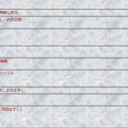
神秘な暗示」
し―内田百閒
の織物
のトリル
苦しさの文学｣
と関節はずし｣