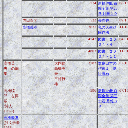
574
08/1
新輯 内田百
閒全集 第八
卷 月報１０
522
09/1
内田百閒
長春香
3631
11/1
高橋義孝
私の人生頑
固作法
4547
04/0
図書 ２０
０４・４
4803
11/0
図書 ２０
０４・１１
3583
02/1
高橋英
大岡信
群像日本の
夫 の編
高橋英
作家１ 夏
集
夫
目漱石
三好行
雄
596
07/1
高橋睦
新輯 内田百
郎
を掲
閒全集 第三
載
十卷 月報３
(詩人
０
1937-)
高橋義孝
(独文学者
1913-