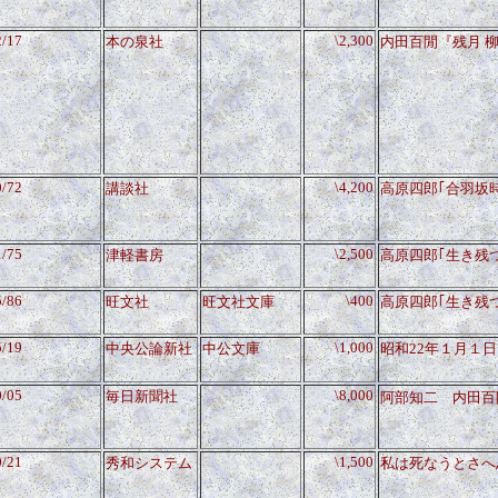
2/17
\2,300
本の泉社
内田百閒『残月 
0/72
\4,200
講談社
高原四郎｢合羽坂時
1/75
\2,500
津軽書房
高原四郎｢生き残
5/86
\400
旺文社
旺文社文庫
高原四郎｢生き残
5/19
\1,000
中央公論新社
中公文庫
昭和22年１月１日
0/05
\8,000
毎日新聞社
阿部知二 内田百
0/21
\1,500
秀和システム
私は死なうとさへ