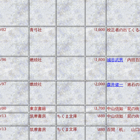
9/02
\1,600
青弓社
校正者の出てくる
5/96
\1,800
燃焼社
城
谷武男
「内田百
5/97
\2,000
燃焼社
森井健一
「漱石の
8/00
\1,700
東京書籍
中山信如「屁の街
0/13
\880
筑摩書房
ちくま文庫
中山信如「屁の街
0/13
ちくま文庫
筑摩書房
\880
百閒「机」 山口