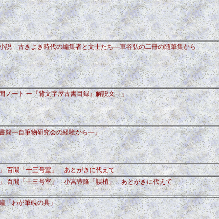
小説 古きよき時代の編集者と文士たち―車谷弘の二冊の随筆集から
閒ノート ー『背文字屋古書目録』解説文
―」
書簡―自筆物研究会の経験から―」
」 百閒「十三号室」 あとがきに代えて
」 百閒「十三号室」 小宮豊隆「誤植」 あとがきに代えて
瞳「わが筆硯の具」