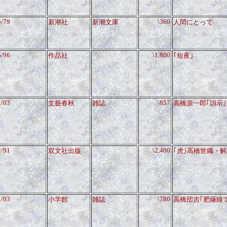
5/79
\360
新潮社
新潮文庫
人間にとって
5/96
\1,800
作品社
｢短夜｣
1/03
\857
文藝春秋
雑誌
高橋源一郎｢訓示｣
2/91
\2,400
双文社出版
｢虎｣高橋世織・
1/03
\780
小学館
雑誌
高橋団吉｢肥薩線