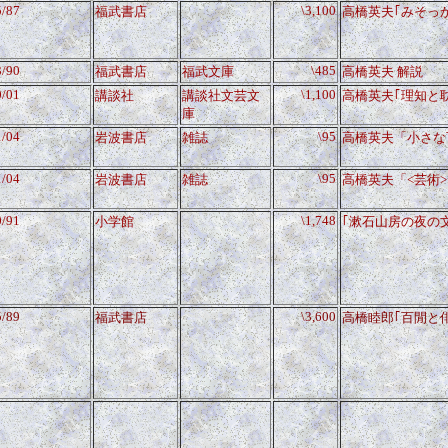
5/87
\3,100
福武書店
高橋英夫｢みそっ
3/90
\485
福武書店
福武文庫
高橋英夫 解説
0/01
\1,100
講談社
講談社文芸文
高橋英夫｢
理知と
庫
1/04
\95
岩波書店
雑誌
高橋英夫「小さな
1/04
\95
岩波書店
雑誌
高橋英夫「<芸術>
0/91
\1,748
小学館
｢漱石山房の夜の
5/89
\3,600
福武書店
高橋睦郎｢百閒と