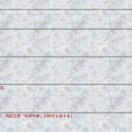
解説
で、内田百閒『阿房列車』の時空を旅する｣