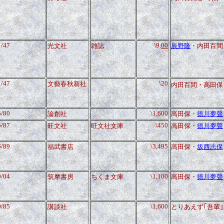
1/47
\9.
00
光文社
雑誌
辰野隆
・内田百間
1/47
\20
文藝春秋新社
内田百間・高田保
5/80
\1,600
論創社
高田保・
徳川夢聲
5/87
\450
旺文社
旺文社文庫
高田保・
徳川夢聲
6/89
\3,495
福武書店
高田保・
坂西志保
9/04
\1,100
筑摩書房
ちくま文庫
高田保・
徳川夢聲
0/85
\1,600
講談社
とりあえず｢吾輩｣