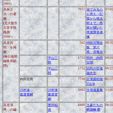
1995)
7657
07/0
髙林正
音でみる心
夫
の著
も色も―紅
書
葉から慎太
(元大阪市
郎まで、作
立盲学校
家が描いた
職員
視覚障害者
1948-)
像
562
08/2
高原四
内田百閒全
郎
を掲
集 第六
載
卷 月報６
(毎日新聞
1753
08/3
平山三
囘想 内田
編集局顧
郎
百閒
問)
1752
09/2
平山三
回想の百鬼
郎
園先生
7710
02/2
内田百閒
百鬼園戦後
日記Ⅱ
5082
11/2
川村湊
川村湊
文壇落葉集
森屋貴嗣
森屋貴
嗣
8409
06/1
高見澤
豊岡昭
文豪たちの
秀
の編
断謝離 断
彦