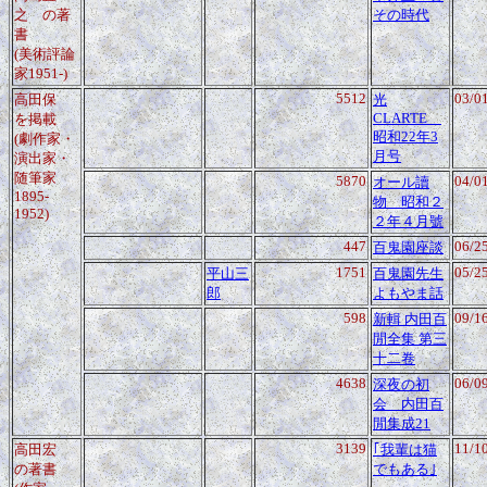
之
の著
その時代
書
(美術評論
家1951-)
5512
03/0
高田保
光
CLARTE
を掲載
昭和22年3
(劇作家・
月号
演出家・
随筆家
5870
04/0
オール讀
1895-
物 昭和２
1952)
２年４月號
447
06/2
百鬼園座談
1751
05/2
平山三
百鬼園先生
郎
よもやま話
598
09/1
新輯 内田百
閒全集 第三
十二卷
4638
06/0
深夜の初
会 内田百
閒集成21
3139
11/1
高田宏
｢我輩は猫
の著書
でもある｣