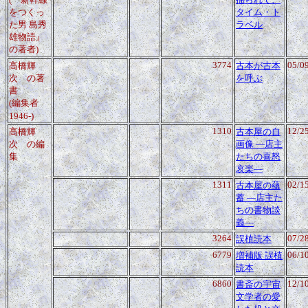
をつくっ
タイム・ト
た男 島秀
ラベル
雄物語』
の著者)
3774
05/0
高橋輝
古本が古本
次
の著
を呼ぶ
書
(編集者
1946-)
1310
12/2
高橋輝
古本屋の自
次
の編
画像 ―店主
集
たちの喜怒
哀楽―
1311
02/1
古本屋の蘊
蓄 ―店主た
ちの書物談
義―
3264
07/2
誤植読本
6779
06/1
増補版 誤植
読本
6860
12/1
書斎の宇宙
文学者の愛