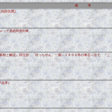
備 考
と内田百閒｣
ゃって房総阿房列車」
新校と解説』頭注抄 「坊っちやん」一面―１９０６年の漱石―注七 『こ
｢自序｣