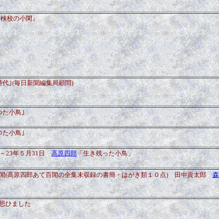
柳検校の小閑』
代｣(毎日新聞編集局顧問)
つた小鳥｣
つた小鳥｣
～23年５月31日
高原四郎
「生き残った小鳥」
閒(高原四郎あて百閒の全集未収録の書簡・はがき類１０点) 田中貢太郎
森
思ひました