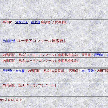
・高田保・
坂西志保
・
徳永直
座談會｢人間喜劇｣
｢ユーモアコンクール座談會｣
・
徳川夢聲
・内田百閒 座談｢ユーモアコンクール｣｢春宵世相放談｣、高田保・
辰野隆
・
・内田百閒 座談｢ユーモアコンクール｣｢春宵世相放談｣
・
辰野隆
・
徳永直
・内田百閒 座談｢人間喜劇｣、高田保・
徳川夢聲
・内田百
・内田百閒 座談｢ユーモアコンクール｣
から｢ロロ｣まで