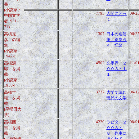
書
(小説家・
7793
09/2
人間にとっ
中国文学
て
者1931-
71)
1307
06/2
高橋克
日本の名随
彦
の編
筆 別巻６
集
４ 怪談
(小説家
1947-)
4502
11/0
高橋源一
文學界 ２
郎
を掲
００３・１
載
１
(小説家
1950-)
3737
06/1
高橋世
大学で読む
織
を掲
現代の文学
載
(早稲田大
学)
4220
08/0
高橋団
ラピタ ２
吉
を掲
００３・
載
８ 列車に
(『新幹線
揺られて、