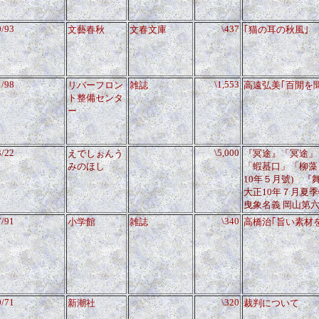
0/93
\437
文藝春秋
文春文庫
｢猫の耳の秋風｣
1/98
\1,553
リバーフロン
雑誌
高遠弘美｢百閒を
ト整備センタ
ー
3/22
\5,000
えでしぉんう
『冥途』「冥途」
みのほし
「蝦蟇口」「柳藻
10年５月號) 
大正10年７月夏
曳象名義 岡山第
7/91
\340
小学館
雑誌
高橋治｢旨い素材
0/71
\320
新潮社
裁判について