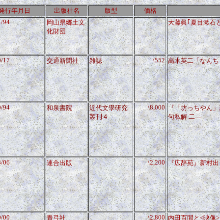
発行年月日
出版社名
版型
価格
1/94
岡山県郷土文
大藤眞｢夏目漱石
化財団
0/17
\552
交通新聞社
雑誌
高木英二「なんち
0/94
\8,000
和泉書院
近代文學研究
『「坊っちやん」
叢刊４
句私解 二―
3/06
\2,200
連合出版
『広辞苑』新村出
0/00
\2,800
青弓社
内田百閒と<映像>