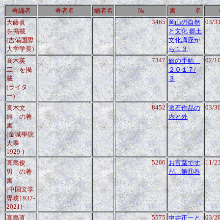
著編者
著者名
編者名
№
書 名
3465
03/3
大藤眞
岡山の自然
を掲載
と文化 郷土
(吉備国際
文化講座か
大学学長)
ら１３
7347
02/1
高木英
旅の手帖
二
を掲
２０１７/
載
３
(ライタ
ー)
8452
03/3
高木文
漱石作品の
雄
の著
内と外
書
(金城學院
大學
1929-)
5266
11/2
高島俊
お言葉です
男
の著
が…第⑪巻
書
(中国文学
専攻1937-
2021)
5575
03/2
高島直
中井正一と