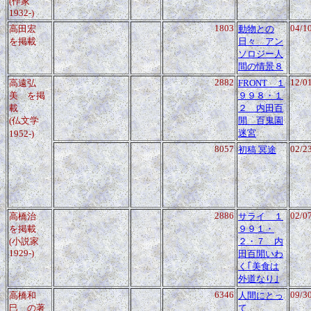
(作家
1932-)
1803
04/1
高田宏
動物との
を掲載
日々 アン
ソロジー人
間の情景８
2882
12/0
高遠弘
FRONT １
美
を掲
９９８・１
載
２ 内田百
(仏文学
閒 百鬼園
迷宮
1952-)
8057
02/2
初稿 冥途
2886
02/0
高橋治
サライ １
を掲載
９９１・
(小説家
２・７ 内
1929-)
田百閒いわ
く｢美食は
外道なり｣
6346
09/3
高橋和
人間にとっ
巳
の著
て