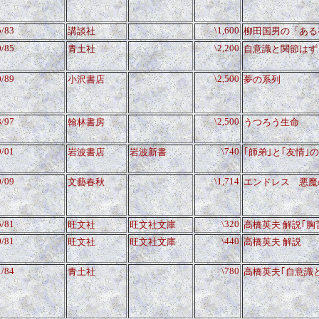
5/83
\1,600
講談社
柳田国男の「ある
0/85
\2,200
青土社
自意識と関節はず
0/89
\2,500
小沢書店
夢の系列
8/97
\2,500
翰林書房
うつろう生命
9/01
\740
岩波書店
岩波新書
｢師弟｣と｢友情｣
0/09
\1,714
文藝春秋
エンドレス 悪魔
5/81
\320
旺文社
旺文社文庫
高橋英夫 解説｢胸
0/81
\440
旺文社
旺文社文庫
高橋英夫 解説
1/84
\780
青土社
高橋英夫｢自意識