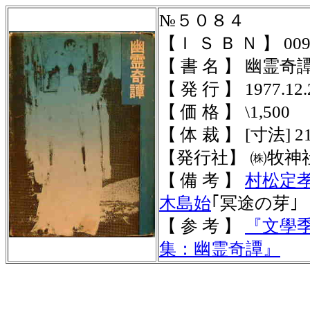
№５０８４
【Ｉ Ｓ Ｂ Ｎ 】 0097
【 書 名 】 幽霊奇
【 発 行 】 1977.12.
【 価 格 】 \1,500
【 体 裁 】 [寸法] 21
【発行社】 ㈱牧神
【 備 考 】
村松定
木島始
｢冥途の芽｣
【 参 考 】
『
文學季
集：幽霊奇譚
』