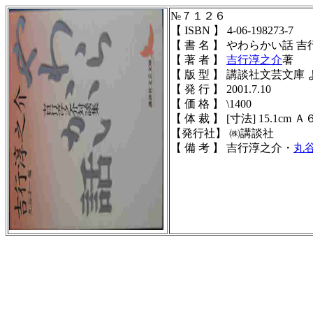
№７１２６
【 ISBN 】 4-06-198273-7
【 書 名 】 やわらかい話 
【 著 者 】
吉行淳之介
著
【 版 型 】 講談社文芸文庫 
【 発 行 】 2001.7.10
【 価 格 】 \1400
【 体 裁 】 [寸法] 15.1cm
Ａ６
【発行社】 ㈱講談社
【 備 考 】 吉行淳之介・
丸