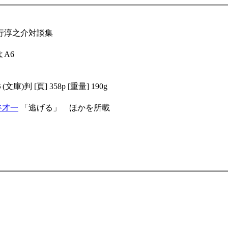
吉行淳之介対談集
よA6
(文庫)判
[頁] 358p [重量] 190g
谷才一
「逃げる」 ほかを所載