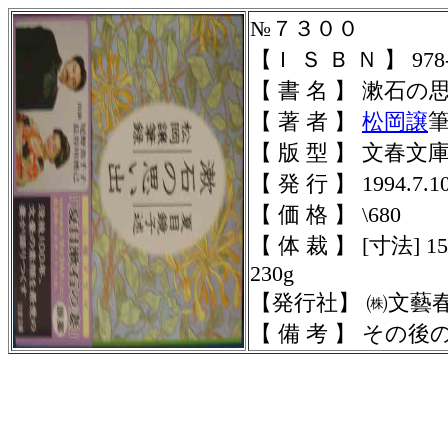
№
７３００
【Ｉ Ｓ Ｂ Ｎ 】 978-4
【 書 名 】 漱石の
【 著 者 】
松岡譲
【 版 型 】 文春文
【 発 行 】 1994.7.1
【 価 格 】 \680
【 体 裁 】
[寸法] 1
230g
【発行社】 ㈱文藝
【 備 考 】 その