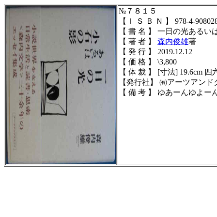
№７８１５
【Ｉ Ｓ Ｂ Ｎ 】 978-4-908028
【 書 名 】 一日の光ある
【 著 者 】
森内俊雄
著
【 発 行 】 2019.12.12
【 価 格 】 \3,800
【 体 裁 】 [寸法] 19.6cm 四六
【発行社】 ㈲アーツアンド
【 備 考 】 ゆあーんゆよ