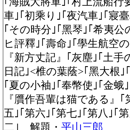
｢海賊大將軍｣｢村上流船行要
車｣｢初乘り｣｢夜汽車｣｢寢
｢その時分｣｢黑琴｣｢希夷公
ヒ評釋｣｢壽命｣｢學生航空の
『新方丈記』｢灰塵｣｢土手
日記｣<椎の葉蔭>｢黑大根｣
｢夏の小袖｣｢奉幣使｣｢金蛾｣
『贋作吾輩は猫である』｢第一
五｣｢第六｣｢第七｣｢第八｣｢
二｣ 解題・
平山三郎