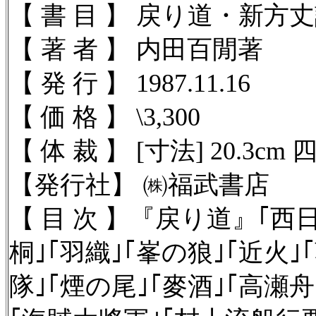
【 書 目 】 戻り道・新
【 著 者 】 内田百閒著
【 発 行 】 1987.11.16
【 価 格 】 \3,300
【 体 裁 】 [寸法] 20.3cm 
【発行社】
㈱福武書店
【 目 次 】
『戻り道』｢西日
桐｣｢羽織｣｢峯の狼｣｢近火｣
隊｣｢煙の尾｣｢麥酒｣｢高瀬舟