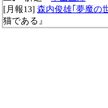
[月報13]
森内俊雄
｢夢魔の
猫である』