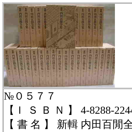
№０５７７
【Ｉ Ｓ Ｂ Ｎ 】
4-8288-224
【 書 名 】 新輯 内田百閒