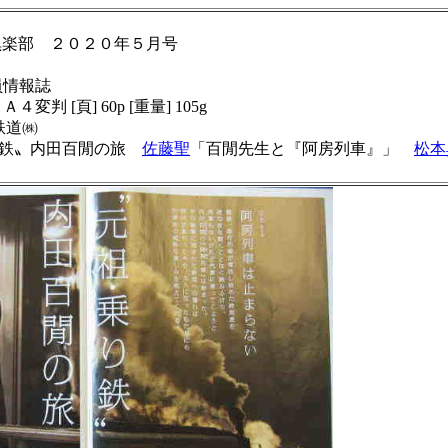
日倶楽部 ２０２０年５月号
会員情報誌
 Ａ４変判 [頁] 60p [重量] 105g
鉄道㈱
乗り鉄〟内田百閒の旅
佐藤聖
「百閒先生と『阿房列車』」
松本