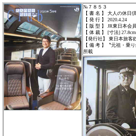
№７８５３
【 書 名 】 大人の休
【 発 行 】 2020.4.24
【 版 型 】 JR東日本
【 体 裁 】 [寸法] 27.8cm
【発行社】 東日本旅客
【 備 考 】〝元祖・
所載