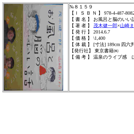
№８１５９
【Ｉ Ｓ Ｂ Ｎ 】 978-4-487-8082
【 書 名 】 お風呂と脳のいい
【 著 者 】
茂木健一郎
×
山崎
【 発 行 】 2014.6.7
【 価 格 】 \1,400
【 体 裁 】
[寸法] 189cm 四六判 
【発行社】 東京書籍㈱
【 備 考 】 温泉のライブ感