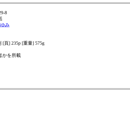
9-8
話
まゆみ
[頁] 235p [重量] 575g
 ほかを所載