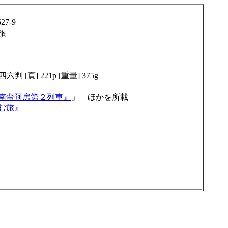
27-9
旅
四六判 [頁] 221p [重量] 375g
南蛮阿房第２列車』
」 ほかを所載
む旅』