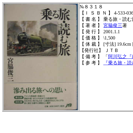
№８３１８
【Ｉ Ｓ Ｂ Ｎ 】 4-533-036
【 書 名 】 乗る旅・読む
【 著 者 】
宮脇俊三
著
【 発 行 】 2001.1.1
【 価 格 】 \1,500
【 体 裁 】 [寸法] 19.6cm 
【発行社】 ＪＴＢ
【 備 考 】 「
阿川弘之
『
【 参 考 】
『乗る旅・読