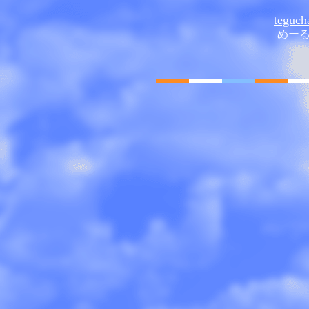
teguch
めー