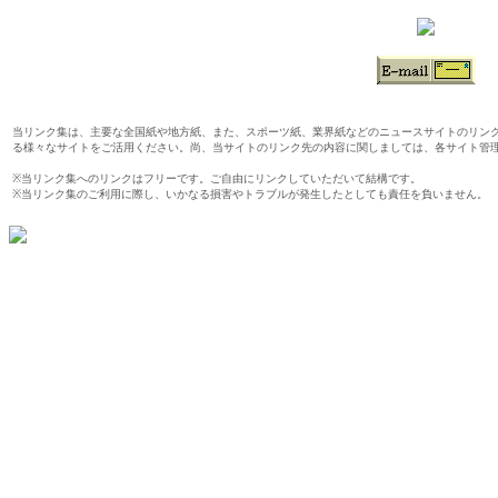
当リンク集は、主要な全国紙や地方紙、また、スポーツ紙、業界紙などのニュースサイトのリン
る様々なサイトをご活用ください。尚、当サイトのリンク先の内容に関しましては、各サイト管
※当リンク集へのリンクはフリーです。ご自由にリンクしていただいて結構です。
※当リンク集のご利用に際し、いかなる損害やトラブルが発生したとしても責任を負いません。