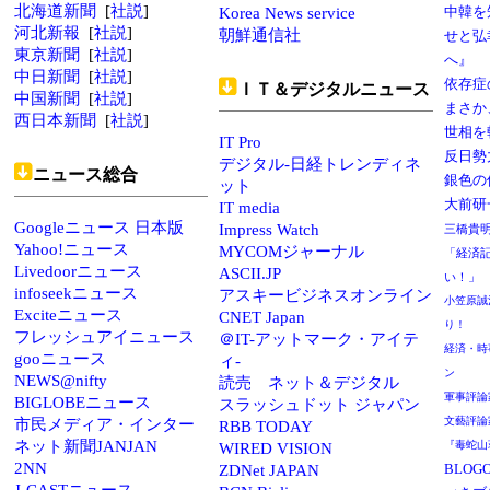
北海道新聞
[
社説
]
中韓を
Korea News service
河北新報
[
社説
]
朝鮮通信社
せと弘
東京新聞
[
社説
]
へ』
中日新聞
[
社説
]
依存症
ＩＴ＆デジタルニュース
中国新聞
[
社説
]
まさか
西日本新聞
[
社説
]
世相を
IT Pro
反日勢
デジタル-日経トレンディネ
ニュース総合
銀色の
ット
大前研
IT media
Googleニュース 日本版
Impress Watch
三橋貴
Yahoo!ニュース
MYCOMジャーナル
「経済
Livedoorニュース
ASCII.JP
い！」
infoseekニュース
アスキービジネスオンライン
小笠原誠
Exciteニュース
CNET Japan
り！
フレッシュアイニュース
＠IT-アットマーク・アイテ
経済・時
gooニュース
ィ-
ン
NEWS@nifty
読売 ネット＆デジタル
軍事評論
BIGLOBEニュース
スラッシュドット ジャパン
文藝評論
市民メディア・インター
RBB TODAY
ネット新聞JANJAN
『毒蛇山
WIRED VISION
2NN
BLO
ZDNet JAPAN