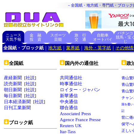
－全国紙・地方紙・専門紙・ブロック
パチンコ
ニュース
金 融
スポーツ
旅 行
自動車
競馬・宝
天気予報
投 資
芸能
交 通
オートバイ
じ
全国紙・ブロック紙
｜
地方紙
｜
業界紙
｜
海外・英字紙
｜
その他情
全国紙
国内外の通信社
政
産経新聞
[
社説
]
共同通信社
青山繁晴
読売新聞
[
社説
]
時事通信社
青山繁
朝日新聞
[
社説
]
ロイター・ジャパン
青山繁
毎日新聞
[
社説
]
新華通信
チャン
日本経済新聞
[
社説
]
中央通信
国を憂い
日刊工業新聞
聯合通信
記
Associated Press
世に倦
Agence France Presse
ブロック紙
保守へ
Reuters UK
正しい
Itar-Tass