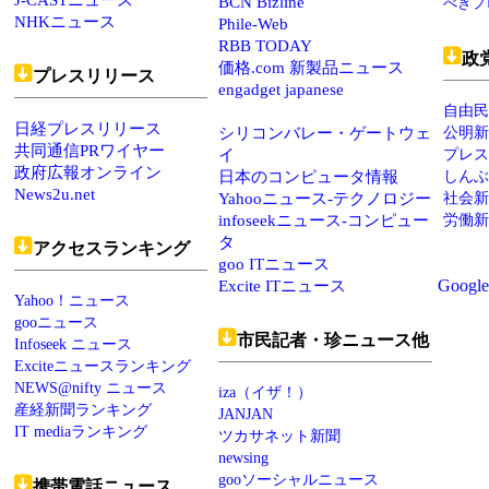
J-CASTニュース
BCN Bizline
べきブ
NHKニュース
Phile-Web
RBB TODAY
政
価格.com 新製品ニュース
プレスリリース
engadget japanese
自由民
日経プレスリリース
シリコンバレー・ゲートウェ
公明新
共同通信PRワイヤー
イ
プレス
政府広報オンライン
日本のコンピュータ情報
しんぶ
News2u.net
Yahooニュース-テクノロジー
社会新
infoseekニュース-コンピュー
労働新
タ
アクセスランキング
goo ITニュース
Google
Excite ITニュース
Yahoo！ニュース
gooニュース
市民記者・珍ニュース他
Infoseek ニュース
Exciteニュースランキング
NEWS@nifty ニュース
iza（イザ！）
産経新聞ランキング
JANJAN
IT mediaランキング
ツカサネット新聞
newsing
gooソーシャルニュース
携帯電話ニュース