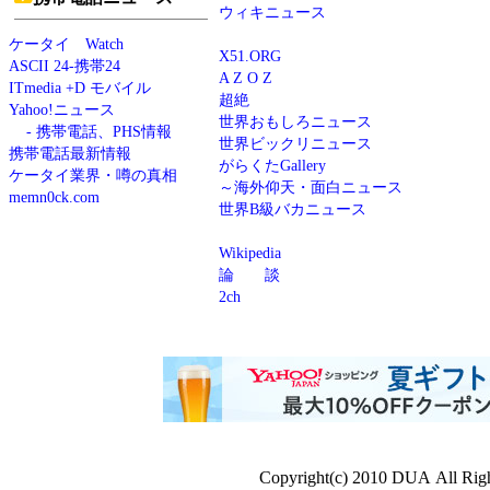
ウィキニュース
ケータイ Watch
X51.ORG
ASCII 24-携帯24
A Z O Z
ITmedia +D モバイル
超絶
Yahoo!ニュース
世界おもしろニュース
- 携帯電話、PHS情報
世界ビックリニュース
携帯電話最新情報
がらくたGallery
ケータイ業界・噂の真相
～海外仰天・面白ニュース
memn0ck.com
世界B級バカニュース
Wikipedia
論 談
2ch
Copyright(c) 2010 DUA All Righ