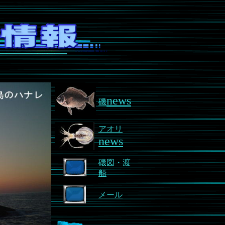
news
磯
アオリ
news
磯図・渡
船
メール