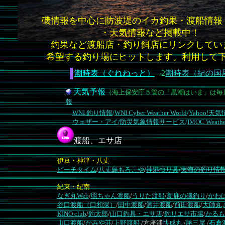
磯情報を中心に防波堤のイカ釣果・渡船情報
・天気情報など掲載中！
釣果など渡船店・釣り餌店にリンクしてい
希望する釣り場にヒットします。利用して
潮時表（ぐれねっと）
2
潮時表（紀の国
/
天気予報
（海上保安庁５管の「黒潮はいま」は毎
報
WNI 釣り情報
/
WNI Cyber Weather World
/
Yahoo!天
ウェザー・アイ
/
防災気象情報サービス
/
IMOC Weathe
渡船、エサ店
伊豆・神津・八丈
ビーチタイム
/
八丈島もろこや
/
神港つり具
/
太海の釣り情
紀東・紀南
なぎ丸Web
/
照ちゃん渡船
/
うりた渡船
/
新鹿の磯釣り
/
かわ
谷口渡船（口和深）
/
田中渡船
/
酒井渡船
/
前田渡船
/
大師丸
KINO club
/
釣太郎
/
山口釣具・エサ店
/
釣りエサ市場
/
かるも
山口渡船
/
かみや荘
/
上野渡船
/方座浦
快成丸
/
勝三屋
/
石倉