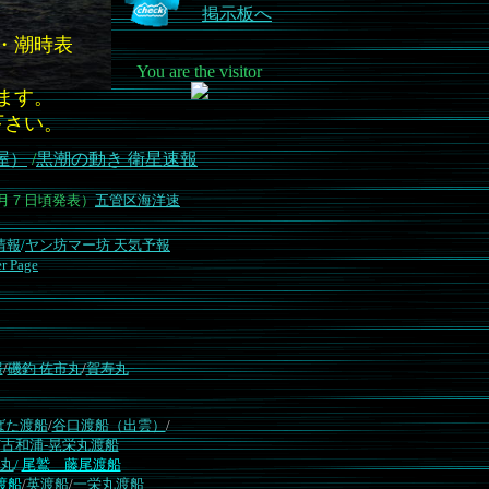
掲示板へ
・潮時表
You are the visitor
ます。
下さい。
屋）
/
黒潮の動き 衛星速報
月７日頃発表）
五管区海洋速
気情報
/
ヤン坊マー坊 天気予報
r Page
報
/
磯釣 佐市丸
/
賀寿丸
ばた渡船
/
谷口渡船（出雲）
/
/
古和浦-晃栄丸渡船
丸
/
尾鷲 藤尾渡船
渡船
/
英渡船
/
一栄丸渡船