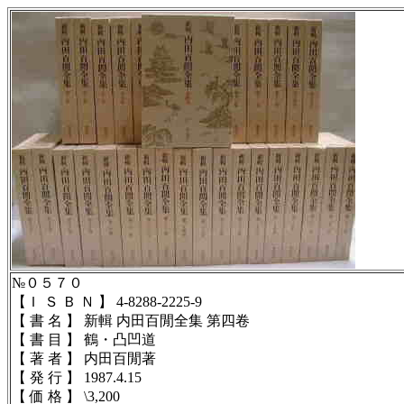
№０５７０
【Ｉ Ｓ Ｂ Ｎ 】
4-8288-2225-9
【 書 名 】 新輯 内田百閒全集 第四卷
【 書 目 】
鶴・凸凹道
【 著 者 】 内田百閒著
【 発 行 】 1987.4.15
【 価 格 】 \3,200