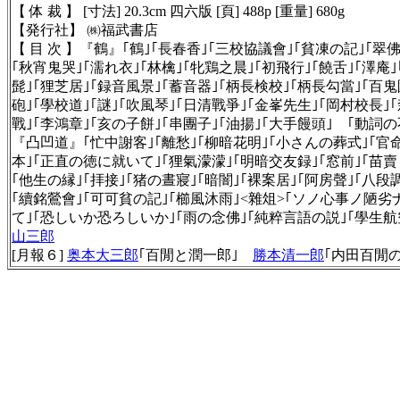
【 体 裁 】 [寸法] 20.3cm 四六版 [頁] 488p
[重量] 680g
【発行社】
㈱福武書店
【 目 次 】
『鶴』｢鶴｣｢長春香｣｢三校協議會｣｢貧凍の記｣｢翠佛傳
｢秋宵鬼哭｣｢濡れ衣｣｢林檎｣｢牝鶏之晨｣｢初飛行｣｢饒舌｣｢澤庵
髭｣｢狸芝居｣｢録音風景｣｢蓄音器｣｢柄長検校｣｢柄長勾當｣｢百
砲｣｢學校道｣｢謎｣｢吹風琴｣｢日清戰爭｣｢金峯先生｣｢岡村校長
戰｣｢李鴻章｣｢亥の子餅｣｢串團子｣｢油揚｣｢大手饅頭｣ ｢動詞
『凸凹道』｢忙中謝客｣｢離愁｣｢柳暗花明｣｢小さんの葬式｣｢官命
本｣｢正直の徳に就いて｣｢狸氣濛濛｣｢明暗交友録｣｢窓前｣｢苗賣り
｢他生の縁｣｢拝接｣｢猪の晝寢｣｢暗闇｣｢裸案居｣｢阿房聲｣｢八段
｢續銘鶯會｣｢可可貧の記｣｢櫛風沐雨｣<雜俎>｢ソノ心事ノ陋
て｣｢恐しいか恐ろしいか｣｢雨の念佛｣｢純粹言語の説｣｢學生
山三郎
[月報６]
奥本大三郎
｢百閒と潤一郎｣
勝本清一郎
｢内田百閒の