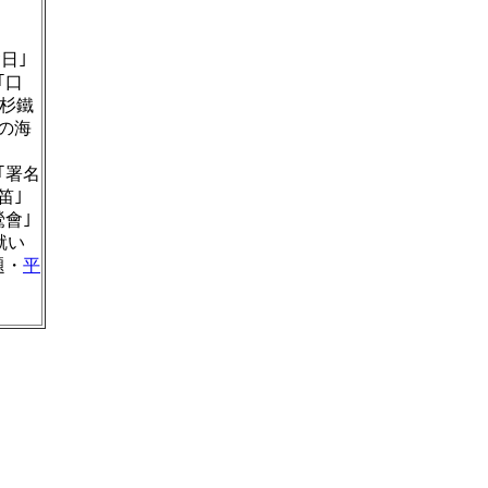
日｣
｢口
｢杉鐵
海の海
｢署名
笛｣
鶯會｣
就い
題・
平