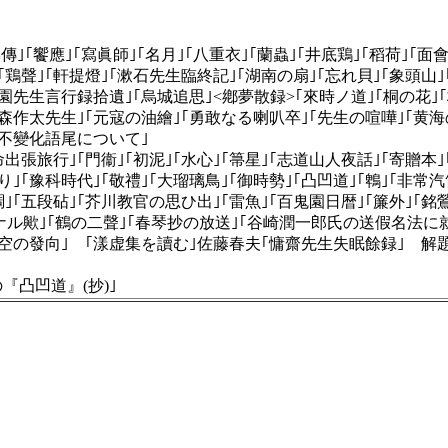
｣｢饗應｣｢寫眞師｣｢名月｣｢八重衣｣｢蘭蟲｣｢井底鶏｣｢稻荷｣｢面會
｣｢鶏聲｣｢軒提燈｣｢漱石先生臨終記｣｢湖南の扇｣｢忘れ貝｣｢象頭山｣
鬼園先生言行録拾遺｣｢烏城追思｣<鄕夢散録>｢來時ノ道｣｢桐の花｣
｣｢森作太先生｣｢元寇の油繪｣｢勇敢なる喇叭卒｣｢先生の喧嘩｣｢黄
の不變化語尾について｣
出張旅行｣｢門衞｣｢初泥｣｢水心｣｢箒星｣｢志道山人夜話｣｢寄贈本｣
｣｢豫科時代｣｢敬禮｣｢大瑠璃鳥｣｢御時勢｣｢凸凹道｣｢鵯｣｢非常汽
調｣｢五段砧｣｢芥川教官の思ひ出｣｢雷魚｣｢百鬼園日暦｣｢簾外｣｢銘
劣ナル歟｣｢鶴の二聲｣｢春琴抄の放送｣｢谷崎潤一郎氏の送假名法に
航空の發向｣ ｢漾虚集を讀む｣佐藤春夫｢慵齋先生失眠餘録｣ 解
『凸凹道』(抄)｣