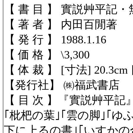
【 書 目 】 實説艸平記
【 著 者 】 内田百閒著
【 発 行 】 1988.1.16
【 価 格 】 \3,300
【 体 裁 】 [寸法] 20.3cm
【発行社】
㈱福武書店
【 目 次 】
『實説艸平記』
｢枇杷の葉｣｢雲の脚｣｢ゆ
下に上るの書｣｢いすかの合