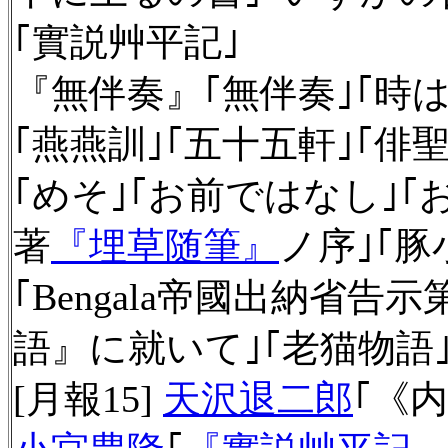
｢實説艸平記｣
『無伴奏』｢無伴奏｣｢時は
｢燕燕訓｣｢五十五軒｣｢俳
｢めそ｣｢お前ではなし｣｢
著
『埋草随筆』
ノ序｣｢豚
｢Bengala帝國出納省告
語』に就いて｣｢老猫物語
[月報15]
天沢退二郎
｢《