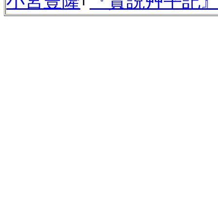
小宮豊隆
｢
『實説艸平記