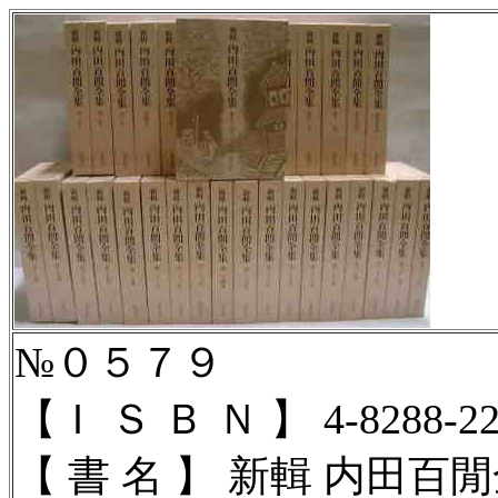
№０５７９
【Ｉ Ｓ Ｂ Ｎ 】 4-8288-22
【 書 名 】 新輯 内田百