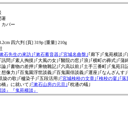
談
間著
版 カバー
.2cm 四六判 [頁] 319p [重量] 210g
社
｢漱石先生の來訪｣｢漱石蓄音器｣
｢宮城名曲盤｣
｢廊下｣｢鬼苑横談｣
｣｢訊問｣｢素人掏摸｣｢大風の女｣｢醫院の窓｣｢浪｣｢横町の葬式｣｢蒲鉾
米論｣｢書物の差押｣｢乘物雜記｣｢六高以前｣｢土手三番町｣｢鬼苑日記
想像力｣｢百鬼園浮世談義｣｢百鬼園俳談義｣｢運座｣｢なんざんす｣｢
｢凱旋の歌｣｢櫨染子｣｢五段活用｣
｢宮城検校の文章｣｢検校の宴｣｢落
の橋』に就いて｣
｢漱石山房の元旦｣
｢枕邊の蟻｣
横談
』
『
鬼苑横談
』