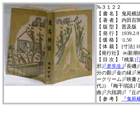
№３１２２
【 書 名 】 鬼苑横
【 著 者 】 内田百
【 版 型 】 普及
【 発 行 】 1939.2.9
【 価 格 】 \1.50
【 体 裁 】 [寸法] 18
【発行社】 ㈱新潮
【 目 次 】 ｢桃葉｣
邪｣
｢老先生｣
｢長磯
分の顏｣｢金の縁｣｢
ークリーム｣｢映畫と
代｣) ｢梅干瑣談｣
曲｣｢六段調｣｢『丘
【 参 考 】
『
鬼苑