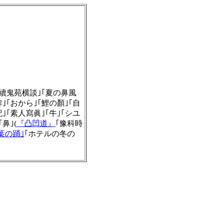
｢續鬼苑横談｣｢夏の鼻風
｣｢おから｣｢鯉の顏｣｢自
｣｢素人寫眞｣｢牛｣｢シユ
鼻｣(
『凸凹道』
｢豫科時
葉の踊｣
｢ホテルの冬の