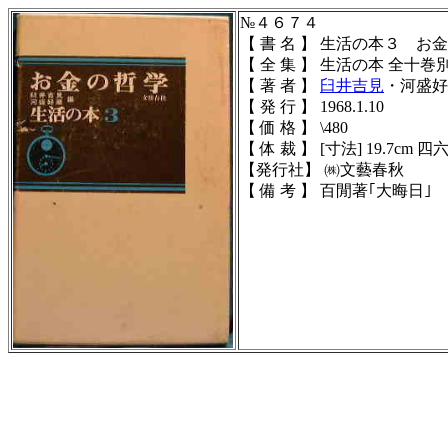
№４６７４
【 書 名 】 生活の本３ お
【 全 集 】 生活の本 全十巻
【 著 者 】
臼井吉見
・河盛好
【 発 行 】 1968.1.10
【 価 格 】 \480
【 体 裁 】 [寸法] 19.7cm 四六判
【発行社】 ㈱文藝春秋
【 備 考 】 百閒著｢大晦日｣