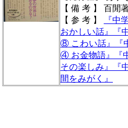
【 備 考 】 百
【 参 考 】
『
中
おかしい話
』
『
⑧ こわい話
』
『
④ お金物語
』
『
その楽しみ
』
『
間をみがく
』