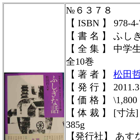
№６３７８
【 ISBN 】 978-4-
【 書 名 】 ふし
【 全 集 】 
全10巻
【 著 者 】
松田
【 発 行 】 2011.3
【 価 格 】 \1,800
【 体 裁 】 [寸法] 
385g
【発行社】 あす