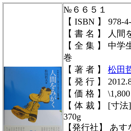
№６６５１
【 ISBN 】 978-4-
【 書 名 】 人
【 全 集 】 
巻
【 著 者 】
松田
【 発 行 】 2012.8
【 価 格 】 \1,800
【 体 裁 】 [寸法]
370g
【発行社】 あす