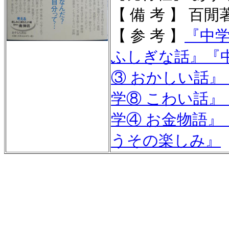
【 備 考 】 百
【 参 考 】
『
中
ふしぎな話
』
『
③ おかしい話
』
学⑧ こわい話
』
学④ お金物語
』
うその楽しみ
』