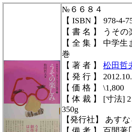
№６６８４
【 ISBN 】 978-4-75
【 書 名 】 うそ
【 全 集 】 中
巻
【 著 者 】
松田哲
【 発 行 】 2012.10.
【 価 格 】 \1,800
【 体 裁 】 [寸法] 2
350g
【発行社】 あす
【 備 考 】 百