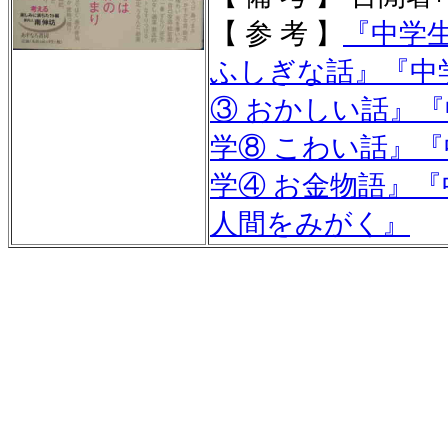
【 参 考 】
『
中学
ふしぎな話
』
『
中
③ おかしい話
』
『
学⑧ こわい話
』
『
学④ お金物語
』
『
人間をみがく
』