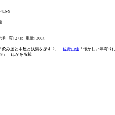
416-9
編
判 [頁] 271p [重量] 300g
「飲み屋と本屋と銭湯を探す!?」
佐野由佳
「懐かしい年寄り
きの旅」 ほかを所載