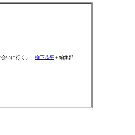
に会いに行く」
柳下恭平
＋編集部