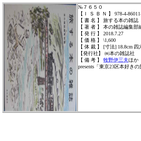
№７６５０
【Ｉ Ｓ Ｂ Ｎ 】 978-4-86011-
【 書 名 】 旅する本の雑誌
【 著 者 】 本の雑誌編集部
【 発 行 】 2018.7.27
【 価 格 】 \1,600
【 体 裁 】 [寸法] 18.8cm 四六
【発行社】 ㈱本の雑誌社
【 備 考 】
牧野伊三夫
ほか
presents「東京23区本好