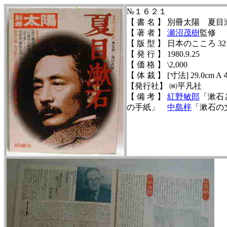
№１６２１
【 書 名 】 別冊太陽 夏目
【 著 者 】
瀬沼茂樹
監修
【 版 型 】 日本のこころ 32 
【 発 行 】 1980.9.25
【 価 格 】 \2,000
【 体 裁 】
[寸法] 29.0cm A４
【発行社】 ㈱平凡社
【 備 考 】
紅野敏郎
「漱石
の手紙」
中島梓
「漱石の