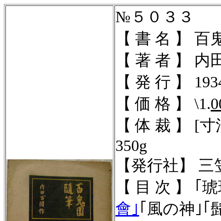
№５０３３
【 書 名 】 
【 著 者 】 
【 発 行 】 1934
【 価 格 】 \1.
0
【 体 裁 】 [寸法
350g
【発行社】 三
【 目 次 】 ｢
會｣
｢風の神｣｢