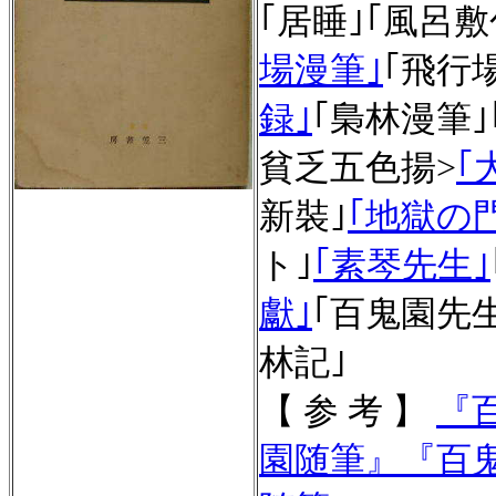
｢居睡｣｢風呂敷
場漫筆｣
｢飛行場
録｣
｢梟林漫筆｣
貧乏五色揚>
｢
新裝｣
｢地獄の
ト｣
｢素琴先生｣
獻｣
｢百鬼園先
林記｣
【 参 考 】
『
園随筆
』
『
百