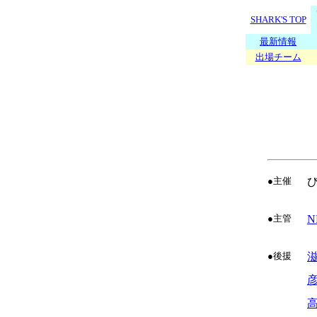
SHARK'S TOP
最新情報
出場チーム
●主催
●主管
N
●後援