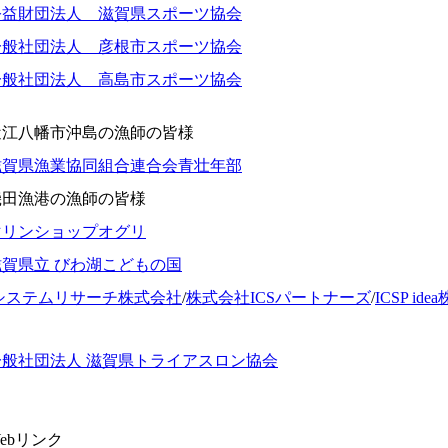
公益財団法人 滋賀県スポーツ協会
一般社団法人 彦根市スポーツ協会
一般社団法人 高島市スポーツ協会
近江八幡市沖島の漁師の皆様
滋賀県漁業協同組合連合会青壮年部
磯田漁港の漁師の皆様
マリンショップオグリ
滋賀県立 びわ湖こどもの国
iシステムリサーチ株式会社
/
株式会社ICSパートナーズ
/
ICSP id
一般社団法人 滋賀県トライアスロン協会
Webリンク