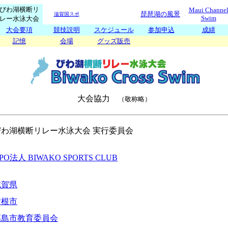
びわ湖横断リ
Maui Channe
琵琶湖の風景
滋賀国スポ
Swim
レー水泳大会
大会要項
競技説明
スケジュール
参加申込
成績
記憶
会場
グッズ販売
大会協力
（敬称略）
びわ湖横断リレー水泳大会 実行委員会
PO法人 BIWAKO SPORTS CLUB
滋賀県
彦根市
高島市教育委員会