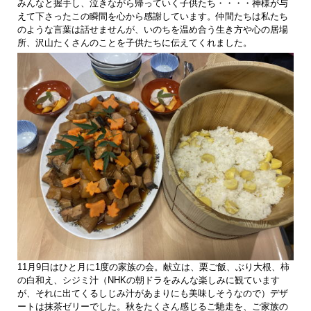
みんなと握手し、泣きながら帰っていく子供たち・・・・神様が与
えて下さったこの瞬間を心から感謝しています。仲間たちは私たち
のような言葉は話せませんが、いのちを温め合う生き方や心の居場
所、沢山たくさんのことを子供たちに伝えてくれました。
11月9日はひと月に1度の家族の会。献立は、栗ご飯、ぶり大根、柿
の白和え、シジミ汁（NHKの朝ドラをみんな楽しみに観ています
が、それに出てくるしじみ汁があまりにも美味しそうなので）デザ
ートは抹茶ゼリーでした。秋をたくさん感じるご馳走を、ご家族の