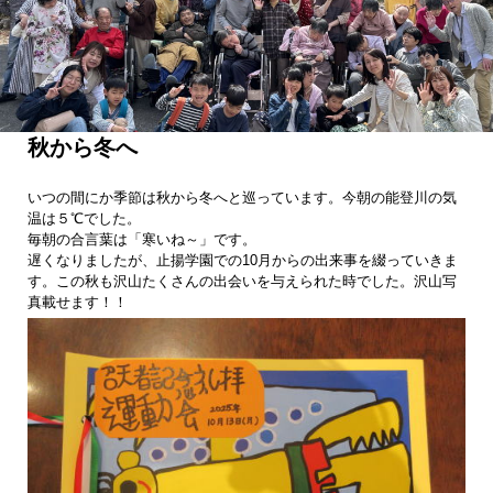
秋から冬へ
いつの間にか季節は秋から冬へと巡っています。今朝の能登川の気
温は５℃でした。
毎朝の合言葉は「寒いね～」です。
遅くなりましたが、止揚学園での10月からの出来事を綴っていきま
す。この秋も沢山たくさんの出会いを与えられた時でした。沢山写
真載せます！！