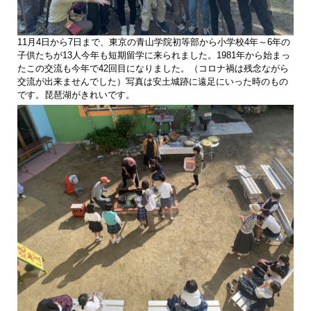
11月4日から7日まで、東京の青山学院初等部から小学校4年～6年の
子供たちが13人今年も短期留学に来られました。1981年から始まっ
たこの交流も今年で42回目になりました。（コロナ禍は残念ながら
交流が出来ませんでした）写真は安土城跡に遠足にいった時のもの
です。琵琶湖がきれいです。