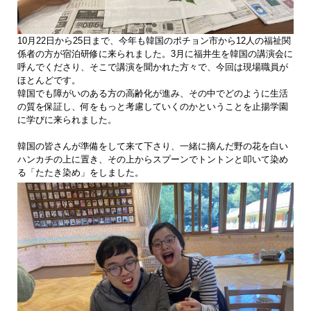
10月22日から25日まで、今年も韓国のポチョン市から12人の福祉関
係者の方が宿泊研修に来られました。3月に福井生を韓国の講演会に
呼んでくださり、そこで講演を聞かれた方々で、今回は現場職員が
ほとんどです。
韓国でも障がいのある方の高齢化が進み、その中でどのように生活
の質を保証し、何をもっと考慮していくのかということを止揚学園
に学びに来られました。
韓国の皆さんが準備をして来て下さり、一緒に摘んだ野の花を白い
ハンカチの上に置き、その上からスプーンでトントンと叩いて染め
る「たたき染め」をしました。