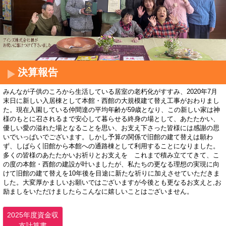
決算報告
みんなが子供のころから生活している居室の老朽化がすすみ、2020年7月
末日に新しい入居棟として本館・西館の大規模建て替え工事がおわりまし
た。現在入園している仲間達の平均年齢が59歳となり、この新しい家は神
様のもとに召されるまで安心して暮らせる終身の場として、あたたかい、
優しい愛の溢れた場となることを思い、お支え下さった皆様には感謝の思
い
でいっぱいでございます。しかし予算の関係で旧館の建て替えは願わ
ず、しばらく旧館から本館への通路棟として利用することになりました。
多くの皆様のあたたかいお祈りとお支えを これまで積み立ててきて、こ
の度の本館・西館の建設が叶いましたが、私たちの更なる理想の実現に向
けて旧館の建て替えを10年後を目途に新たな祈りに加えさせていただきま
した。大変厚かましいお願いではございますが今後とも更なるお支えと,お
励ましをいただけましたらこんなに嬉しいことはございません。
2025年度資金収
支計算書