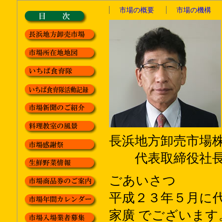
市場の概要
市場の機構
長浜地方卸売市場
代表取締役社長
ごあいさつ
平成２３年５月に
家廣 でございます