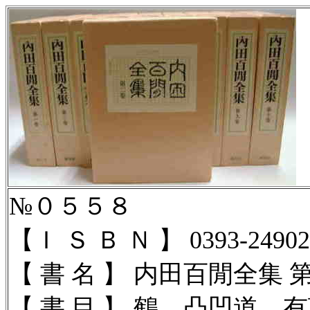
№０５５８
【Ｉ Ｓ Ｂ Ｎ 】
0393-24902
【 書 名 】 内田百閒全集 
【 書 目 】 鶴，凸凹道