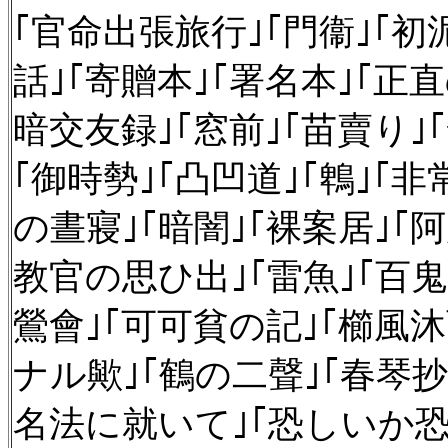
｢官命出張旅行｣｢門衞｣｢初
話｣｢寄贈本｣｢署名本｣｢正
暗交友録｣｢窓前｣｢苗賣り｣
｢御時勢｣｢凸凹道｣｢鵯｣｢非
の晝寢｣｢暗闇｣｢裸案居｣｢
教官の思ひ出｣｢雷魚｣｢百鬼
鶯會｣｢可可貧の記｣｢櫛風
ナル歟｣｢鶴の二聲｣｢春琴
名法に就いて｣｢恐しいか恐