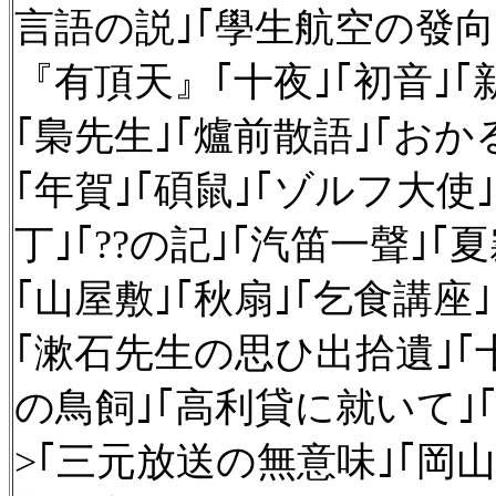
言語の説｣｢學生航空の發向
『有頂天』｢十夜｣｢初音｣｢
｢梟先生｣｢爐前散語｣｢おか
｢年賀｣｢碩鼠｣｢ゾルフ大使｣
丁｣｢??の記｣｢汽笛一聲｣｢
｢山屋敷｣｢秋扇｣｢乞食講座
｢漱石先生の思ひ出拾遺｣｢
の鳥飼｣｢高利貸に就いて｣
>｢三元放送の無意味｣｢岡