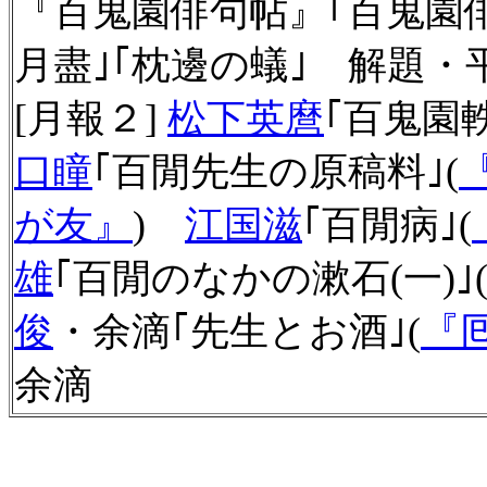
『百鬼園俳句帖』｢百鬼園俳
月盡｣｢枕邊の蟻｣ 解題・
[月報２]
松下英麿
｢百鬼園軼
口瞳
｢百閒先生の原稿料｣(
が友』
)
江国滋
｢百閒病｣(
雄
｢百閒のなかの漱石(一)｣
俊
・余滴｢先生とお酒｣(
『
余滴