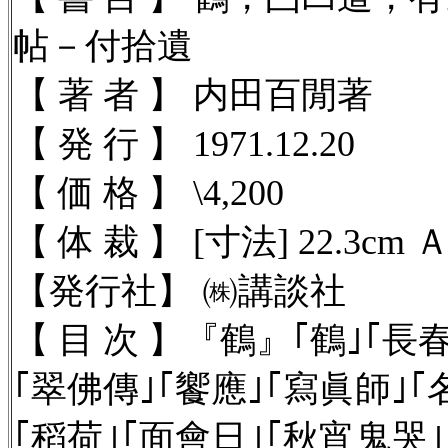
帖－付拾遺
【 著 者 】 内田百閒著
【 発 行 】 1971.12.20
【 価 格 】 \4,200
【 体 裁 】 [寸法] 22.3cm 
【発行社】
㈱講談社
【 目 次 】
『鶴』｢鶴｣｢長
｢翠佛傳｣｢饗應｣｢寫眞師｣｢
｢稻荷｣｢面會日｣｢秋宵鬼哭｣