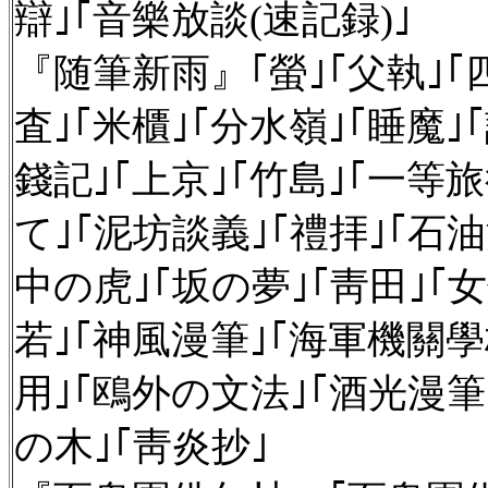
辯｣｢音樂放談(速記録)｣
『随筆新雨』｢螢｣｢父執｣｢
査｣｢米櫃｣｢分水嶺｣｢睡魔｣
錢記｣｢上京｣｢竹島｣｢一等
て｣｢泥坊談義｣｢禮拝｣｢石
中の虎｣｢坂の夢｣｢靑田｣｢
若｣｢神風漫筆｣｢海軍機關學
用｣｢鴎外の文法｣｢酒光漫筆
の木｣｢靑炎抄｣