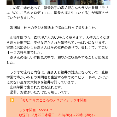
この度ご縁があって、福音歌手の森祐理さんのラジオ番組「モリ
ユリのこころのメロディ」に、園長の福井生（いくる）が出演させ
ていただきました。
3月6日、神戸のラジオ関西まで収録に行って参りました。
止揚学園でも、森祐理さんのCDをよく聴きます。天使のような透
き通った歌声に、幸せな満たされた気持ちでいっぱいになります。
実際にお出会いした森さんはその歌声の通りで、美しくて、すごい
オーラの持ち主でした。
森さんの優しい雰囲気の中で、和やかに収録をすることが出来ま
した。
ラジオで流れる内容は、森さんと福井の対談となっていて、止揚
学園で障がいをもつ仲間達と生活する中でのエピソードや、かけが
えのない生命の大切さを福井が語っています。
止揚学園で生まれた歌も流れます。
是非、お聴きいただけたら嬉しいです。
「モリユリのこころのメロディ」ラジオ関西
ラジオ関西 558KHｚ
放送日 3月22日木曜日 21時30分～22時（30分）