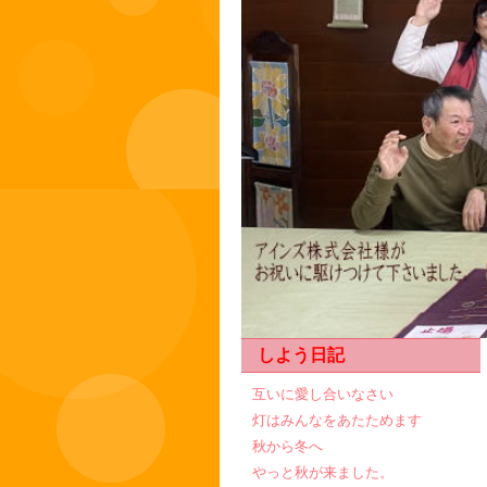
しよう日記
互いに愛し合いなさい
灯はみんなをあたためます
秋から冬へ
やっと秋が来ました。