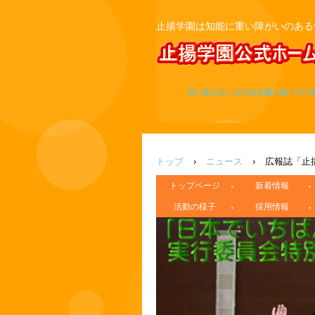
止揚学園は知能に重い障がいのある
目に見えないものは永遠に続くので
トップ
›
ニュース
›
広報誌「止
トップページ
新着情報
活動の様子
採用情報