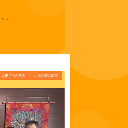
８８５
止揚学園の歩み
止揚学園の歴史