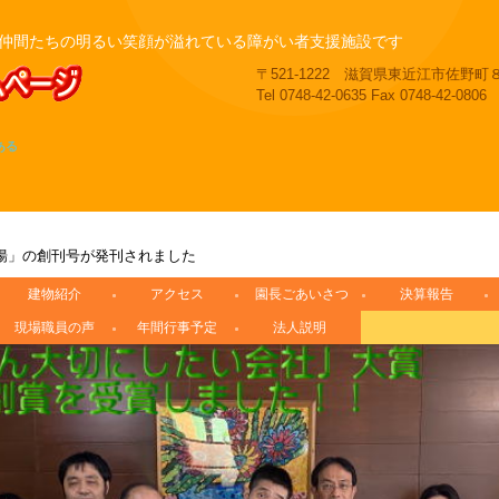
仲間たちの明るい笑顔が溢れている障がい者支援施設です
〒521-1222 滋賀県東近江市佐野町
Tel 0748-42-0635 Fax 0748-42-0806
ある
揚」の創刊号が発刊されました
建物紹介
アクセス
園長ごあいさつ
決算報告
現場職員の声
年間行事予定
法人説明