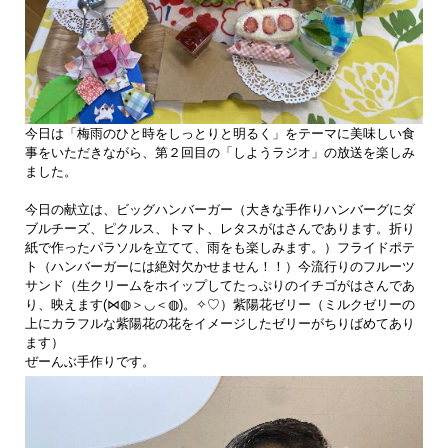
今日は「梅雨のひと時をしっとりと明るく」をテーマに美味しい食
事をいただきながら、第２回目の「しようラジオ」の放送を楽しみ
ました。
今日の献立は、ビッグハンバーガー（大きな手作りハンバーグにダ
ブルチーズ、ピクルス、トマト、レタスがはさんであります。折り
紙で作ったパラソルを立てて、雨をも楽しみます。）フライドポテ
ト（ハンバーガーには絶対欠かせません！！）今流行りのフルーツ
サンド（生クリームをホイップしてたっぷりのイチゴがはさんであ
り、映えます(⋈◍＞◡＜◍)。✧♡）紫陽花ゼリー（ミルクゼリーの
上にカラフルな紫陽花の花をイメージしたゼリーがちりばめてあり
ます）
ぜーんぶ手作りです。