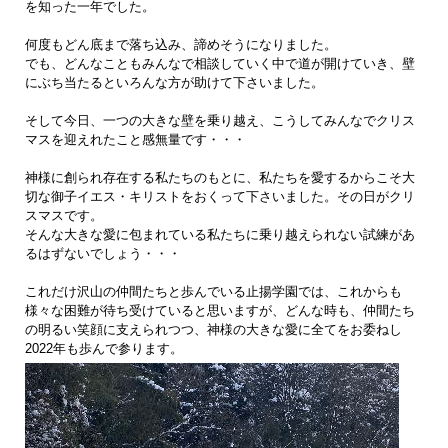
を知った一年でした。
何度もどん底まで落ち込み、諦めそうになりました。
でも、どんなこともみんなで相談していく中で道が開けていき、壁
にぶち当たるといろんな方が助けて下さいました。
そして今日、一つの大きな壁を乗り越え、こうしてみんなでクリス
マスを迎えれたこと感無量です・・・
神様に創られ存在する私たちのもとに、私たちを愛するからこそ大
切な御子イエス・キリストをおくって下さいました。その日がクリ
スマスです。
そんな大きな愛に包まれている私たちに乗り越えられない試練があ
るはずないでしょう・・・
これだけ沢山の仲間たちと歩んでいる止揚学園では、これからも
様々な困難が待ち受けていると思いますが、どんな時も、仲間たち
の明るい笑顔に支えられつつ、神様の大きな愛に全てをお委ねし
2022年も歩んで参ります。