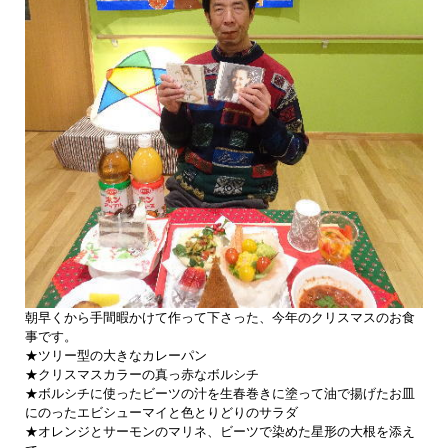
朝早くから手間暇かけて作って下さった、今年のクリスマスのお食
事です。
★ツリー型の大きなカレーパン
★クリスマスカラーの真っ赤なボルシチ
★ボルシチに使ったビーツの汁を生春巻きに塗って油で揚げたお皿
にのったエビシューマイと色とりどりのサラダ
★オレンジとサーモンのマリネ、ビーツで染めた星形の大根を添え