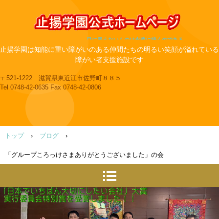
目に見えないものは永遠に続くのである
止揚学園は知能に重い障がいのある仲間たちの明るい笑顔が溢れている
障がい者支援施設です
〒521-1222 滋賀県東近江市佐野町８８５
Tel 0748-42-0635 Fax 0748-42-0806
トップ
›
ブログ
›
「グループころっけさまありがとうございました」の会