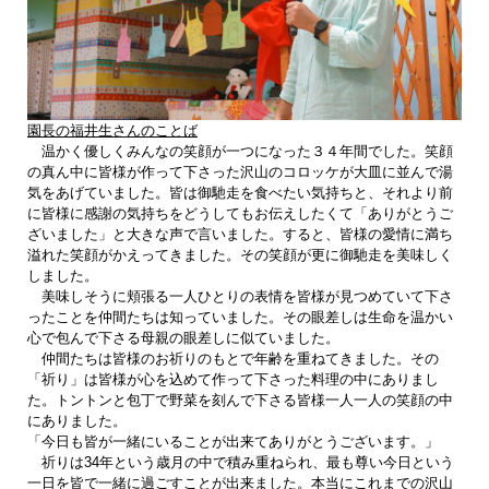
園長の福井生さんのことば
温かく優しくみんなの笑顔が一つになった３４年間でした。笑顔
の真ん中に皆様が作って下さった沢山のコロッケが大皿に並んで湯
気をあげていました。皆は御馳走を食べたい気持ちと、それより前
に皆様に感謝の気持ちをどうしてもお伝えしたくて「ありがとうご
ざいました」と大きな声で言いました。すると、皆様の愛情に満ち
溢れた笑顔がかえってきました。その笑顔が更に御馳走を美味しく
しました。
美味しそうに頬張る一人ひとりの表情を皆様が見つめていて下さ
ったことを仲間たちは知っていました。その眼差しは生命を温かい
心で包んで下さる母親の眼差しに似ていました。
仲間たちは皆様のお祈りのもとで年齢を重ねてきました。その
「祈り」は皆様が心を込めて作って下さった料理の中にありまし
た。トントンと包丁で野菜を刻んで下さる皆様一人一人の笑顔の中
にありました。
「今日も皆が一緒にいることが出来てありがとうございます。」
祈りは34年という歳月の中で積み重ねられ、最も尊い今日という
一日を皆で一緒に過ごすことが出来ました。本当にこれまでの沢山