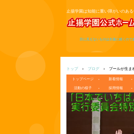
止揚学園は知能に重い障がいのある
目に見えないものは永遠に続くので
トップ
›
ブログ
›
プールが生ま
トップページ
新着情報
活動の様子
採用情報