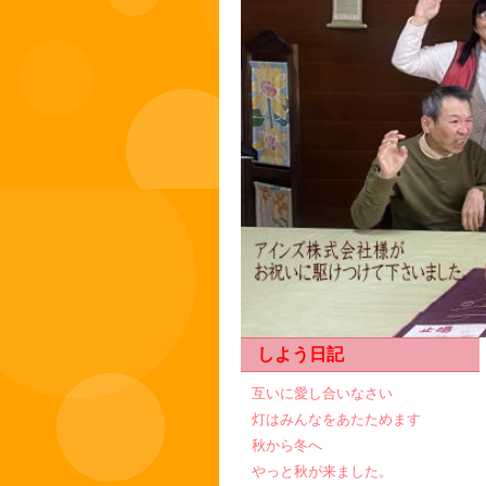
しよう日記
互いに愛し合いなさい
灯はみんなをあたためます
秋から冬へ
やっと秋が来ました。