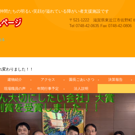
仲間たちの明るい笑顔が溢れている障がい者支援施設です
〒521-1222 滋賀県東近江市佐野町
Tel 0748-42-0635 Fax 0748-42-0806
ある
れ変わりました！！
建物紹介
アクセス
園長ごあいさつ
決算報告
現場職員の声
年間行事予定
法人説明