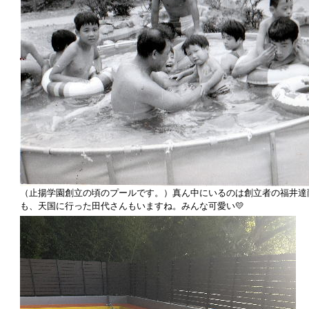
（止揚学園創立の頃のプールです。）真ん中にいるのは創立者の福井達
も、天国に行った田代さんもいますね。みんな可愛い💛