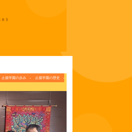
８８５
止揚学園の歩み
止揚学園の歴史