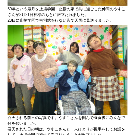
50年という歳月を止揚学園・止揚の家で共に過ごした仲間のやすこ
さんが3月21日神様のもとに旅立たれました。
23日に止揚学園で告別式を行ない皆で天国に見送りました。
召天される前日の写真です。やすこさんを囲んで昼食後にみんなで
歌を歌いました。
召天された日の朝は、やすこさんと一人ひとりが握手をしてお話を
して、止揚学園で初めて看取りをうことが出来ました。